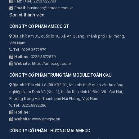
Fax:
(+84) 2253.922783
Email:
business@amecc.com.vn
Đơn vị thành viên
CÔNG TY CỔ PHẦN AMECC GT
Địa chỉ:
Km 35, quốc lộ 10, Xã An Quang, Thành phố Hải Phòng,
Việt Nam
Tel:
0225 3572879
Hotline:
0225 3572879
Website:
https://ameccgt.com/
CÔNG TY CỔ PHẦN TRUNG TÂM MODULE TOÀN CẦU
Địa chỉ:
Địa chỉ: Lô đất KB2-01, Khu phi thuế quan và khu công
nghiệp Nam Đình Vũ (Khu 1), thuộc Khu kinh tế Đình Vũ - Cát Hải,
Phường Đông Hải, Thành phố Hải Phòng, Việt Nam
Tel:
0225.8832286
Hotline:
Website:
www.gmcjsc.vn
CÔNG TY CỔ PHẦN THƯƠNG MẠI AMECC