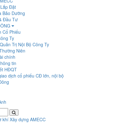
 AMECC
 Lắp Đặt
a Bảo Dưỡng
& Đầu Tư
 ĐÔNG
n Cổ Phiếu
Công Ty
Quản Trị Nội Bộ Công Ty
Thường Niên
ài chính
hông tin
yết HĐQT
iao dịch cổ phiếu CĐ lớn, nội bộ
Đông