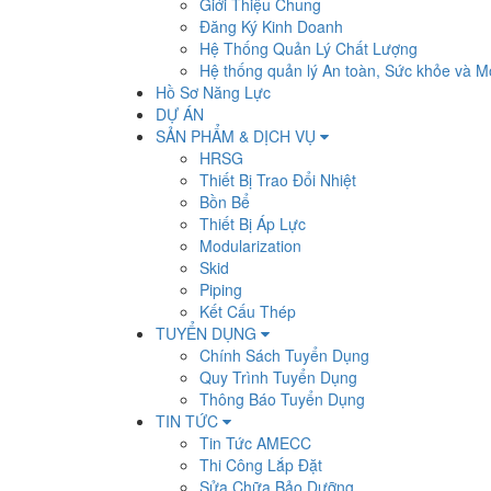
Giới Thiệu Chung
Đăng Ký Kinh Doanh
Hệ Thống Quản Lý Chất Lượng
Hệ thống quản lý An toàn, Sức khỏe và M
Hồ Sơ Năng Lực
DỰ ÁN
SẢN PHẨM & DỊCH VỤ
HRSG
Thiết Bị Trao Đổi Nhiệt
Bồn Bể
Thiết Bị Áp Lực
Modularization
Skid
Piping
Kết Cấu Thép
TUYỂN DỤNG
Chính Sách Tuyển Dụng
Quy Trình Tuyển Dụng
Thông Báo Tuyển Dụng
TIN TỨC
Tin Tức AMECC
Thi Công Lắp Đặt
Sửa Chữa Bảo Dưỡng