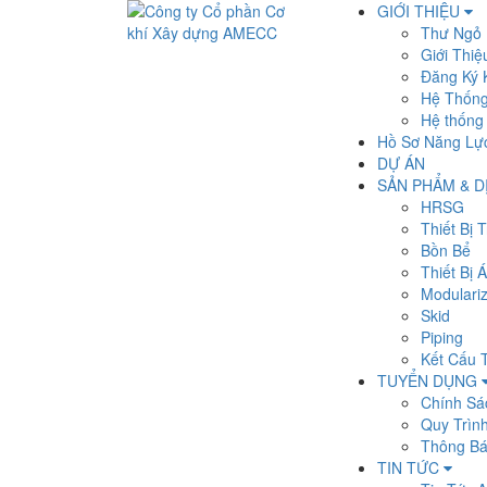
GIỚI THIỆU
Thư Ngỏ
Giới Thi
Đăng Ký 
Hệ Thống
Hệ thống 
Hồ Sơ Năng Lự
DỰ ÁN
SẢN PHẨM & D
HRSG
Thiết Bị 
Bồn Bể
Thiết Bị 
Modulariz
Skid
Piping
Kết Cấu 
TUYỂN DỤNG
Chính Sá
Quy Trìn
Thông Bá
TIN TỨC