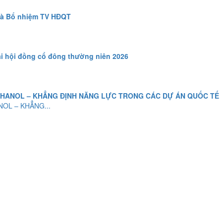
.
OL – KHẲNG...