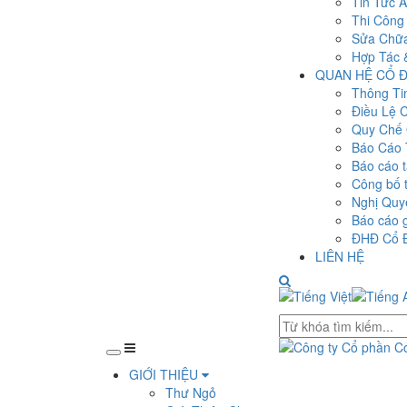
Tin Tức
Thi Công
Sửa Chữ
Hợp Tác 
QUAN HỆ CỔ
Thông Ti
Điều Lệ 
Quy Chế 
Báo Cáo 
Báo cáo t
Công bố t
Nghị Qu
Báo cáo g
ĐHĐ Cổ 
LIÊN HỆ
GIỚI THIỆU
Thư Ngỏ