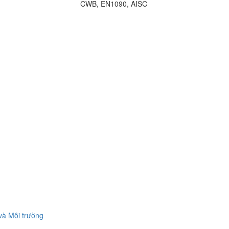
CWB, EN1090, AISC
.
và Môi trường