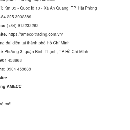
ỉ:
Km 35 - Quốc lộ 10 - Xã An Quang, TP. Hải Phòng
+84 225 3902889
ne:
(+84) 912232262
ite:
https://amecc-trading.com.vn/
g đại diện tại thành phố Hồ Chí Minh
ỉ:
Phường 3, quận Bình Thạnh, TP Hồ Chí Minh
904 458868
ne:
0904 458868
ite:
dựng AMECC
hệ mới