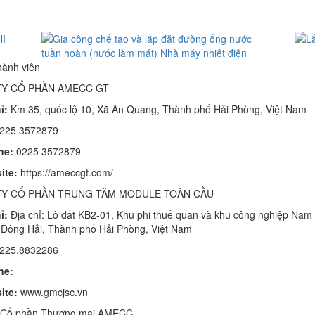
hành viên
Y CỔ PHẦN AMECC GT
ỉ:
Km 35, quốc lộ 10, Xã An Quang, Thành phố Hải Phòng, Việt Nam
225 3572879
ne:
0225 3572879
ite:
https://ameccgt.com/
Y CỔ PHẦN TRUNG TÂM MODULE TOÀN CẦU
ỉ:
Địa chỉ: Lô đất KB2-01, Khu phi thuế quan và khu công nghiệp Nam Đ
Đông Hải, Thành phố Hải Phòng, Việt Nam
225.8832286
ne:
ite:
www.gmcjsc.vn
 Cổ phần Thương mại AMECC