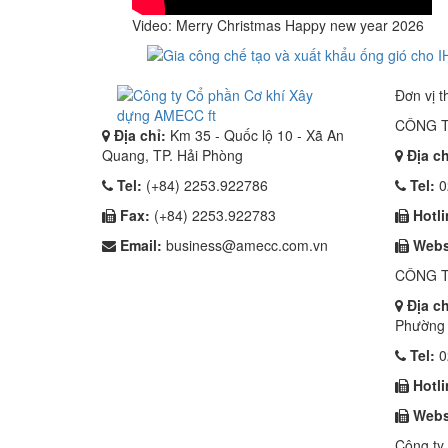
Video
: Merry Christmas Happy new year 2026
Đơn vị t
CÔNG T
Địa chỉ:
Km 35 - Quốc lộ 10 - Xã An
Quang, TP. Hải Phòng
Địa ch
Tel:
(+84) 2253.922786
Tel:
0
Fax:
(+84) 2253.922783
Hotli
Email:
business@amecc.com.vn
Webs
CÔNG T
Địa ch
Phường 
Tel:
0
Hotli
Webs
Công ty