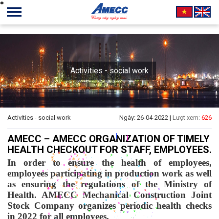
Activities - social work
*
*
*
*
*
*
*
*
*
*
*
*
Activities - social work
Ngày: 26-04-2022 |
Lượt xem:
626
*
*
*
*
*
*
*
*
*
*
*
*
*
*
*
*
*
*
*
*
*
*
*
*
*
*
*
*
*
*
*
*
*
*
*
*
*
*
*
*
*
*
*
*
*
*
*
*
*
*
*
*
*
*
*
*
*
*
*
*
*
*
*
*
*
*
*
*
*
*
*
*
*
*
*
*
*
*
*
*
*
*
*
*
*
*
*
*
*
*
*
*
*
*
*
*
*
*
*
*
*
*
*
*
*
*
*
*
*
*
*
*
*
*
*
*
*
*
*
*
*
AMECC – AMECC ORGANIZATION OF TIMELY
*
*
*
*
*
*
*
*
*
*
*
*
*
*
*
*
*
*
*
*
*
*
*
*
*
*
*
*
*
*
*
*
*
*
*
*
*
*
*
*
*
*
*
*
*
*
*
*
*
*
*
*
*
*
*
*
*
*
*
*
*
*
*
*
*
*
*
HEALTH CHECKOUT FOR STAFF, EMPLOYEES.
In order to ensure the health of employees,
employees participating in production work as well
as ensuring the regulations of the Ministry of
Health. AMECC Mechanical Construction Joint
Stock Company organizes periodic health checks
in 2022 for all employees.