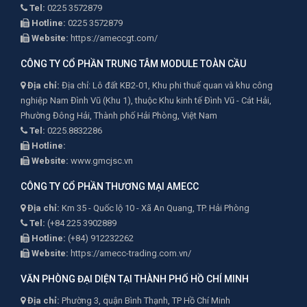
Tel:
0225 3572879
Hotline:
0225 3572879
Website:
https://ameccgt.com/
CÔNG TY CỔ PHẦN TRUNG TÂM MODULE TOÀN CẦU
Địa chỉ:
Địa chỉ: Lô đất KB2-01, Khu phi thuế quan và khu công
nghiệp Nam Đình Vũ (Khu 1), thuộc Khu kinh tế Đình Vũ - Cát Hải,
Phường Đông Hải, Thành phố Hải Phòng, Việt Nam
Tel:
0225.8832286
Hotline:
Website:
www.gmcjsc.vn
CÔNG TY CỔ PHẦN THƯƠNG MẠI AMECC
Địa chỉ:
Km 35 - Quốc lộ 10 - Xã An Quang, TP. Hải Phòng
Tel:
(+84 225 3902889
Hotline:
(+84) 912232262
Website:
https://amecc-trading.com.vn/
VĂN PHÒNG ĐẠI DIỆN TẠI THÀNH PHỐ HỒ CHÍ MINH
Địa chỉ:
Phường 3, quận Bình Thạnh, TP Hồ Chí Minh