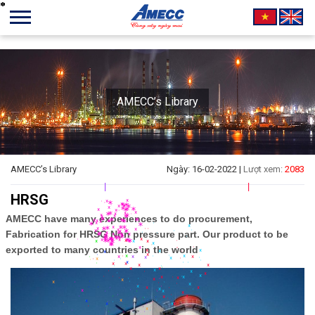
AMECC’s Library
*
*
*
*
*
*
*
*
*
*
*
*
*
*
*
*
*
*
*
*
*
*
*
*
*
*
*
*
*
*
*
*
*
*
*
*
*
*
*
*
*
*
*
*
*
*
*
*
*
*
*
*
*
*
*
*
*
*
*
*
*
*
*
*
*
*
*
*
*
*
*
*
*
*
*
*
*
*
*
*
*
*
*
*
*
*
*
*
AMECC’s Library
Ngày: 16-02-2022 |
Lượt xem:
2083
*
*
*
*
*
*
*
*
*
*
*
*
*
*
*
*
*
*
*
*
*
*
*
*
*
*
*
*
*
*
*
HRSG
*
*
*
*
*
*
AMECC have many experiences to do procurement,
*
*
*
*
*
*
Fabrication for HRSG Non pressure part. Our product to be
*
*
*
*
*
*
exported to many countries in the world
*
*
*
*
*
*
*