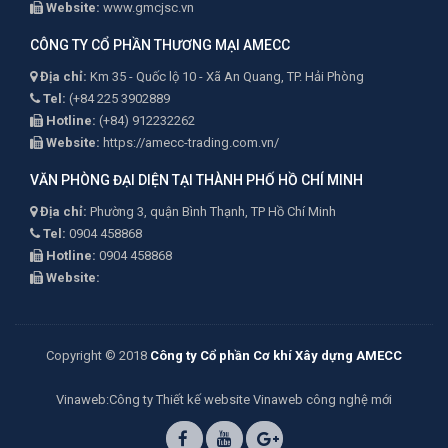
Website:
www.gmcjsc.vn
CÔNG TY CỔ PHẦN THƯƠNG MẠI AMECC
Địa chỉ:
Km 35 - Quốc lộ 10 - Xã An Quang, TP. Hải Phòng
Tel:
(+84 225 3902889
Hotline:
(+84) 912232262
Website:
https://amecc-trading.com.vn/
VĂN PHÒNG ĐẠI DIỆN TẠI THÀNH PHỐ HỒ CHÍ MINH
Địa chỉ:
Phường 3, quận Bình Thạnh, TP Hồ Chí Minh
Tel:
0904 458868
Hotline:
0904 458868
Website:
Copyright © 2018
Công ty Cổ phần Cơ khí Xây dựng AMECC
Vinaweb
:Công ty
Thiết kế website Vinaweb
công nghệ mới