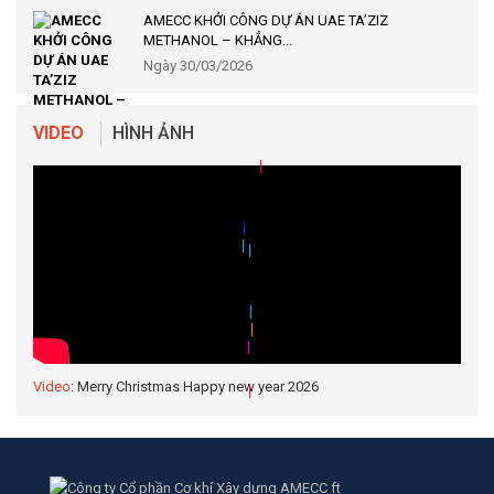
AMECC KHỞI CÔNG DỰ ÁN UAE TA’ZIZ
|
METHANOL – KHẲNG...
Ngày 30/03/2026
|
|
|
VIDEO
HÌNH ẢNH
|
|
|
|
|
|
Video
: Merry Christmas Happy new year 2026