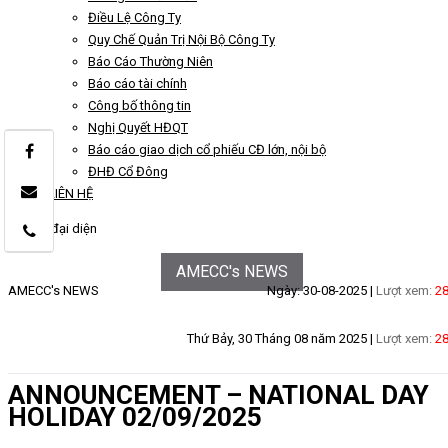
Điều Lệ Công Ty
Quy Chế Quản Trị Nội Bộ Công Ty
Báo Cáo Thường Niên
Báo cáo tài chính
Công bố thông tin
Nghị Quyết HĐQT
Báo cáo giao dịch cổ phiếu CĐ lớn, nội bộ
ĐHĐ Cổ Đông
LIÊN HỆ
AMECC's NEWS
AMECC's NEWS
Ngày: 30-08-2025 |
Lượt xem:
2
Thứ Bảy, 30 Tháng 08 năm 2025 |
Lượt xem:
2
ANNOUNCEMENT – NATIONAL DAY
HOLIDAY 02/09/2025