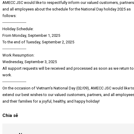
AMECC JSC would like to respectfully inform our valued customers, partners
and all employees about the schedule for the National Day holiday 2025 as
follows:
--------------------
Holiday Schedule:
From Monday, September 1, 2025
To the end of Tuesday, September 2, 2025
--------------------
Work Resumption:
Wednesday, September 3, 2025
All support requests will be received and processed as soon as we return to
work.
--------------------
On the occasion of Vietnam’s National Day (02/09), AMECC JSC would like t
extend our best wishes to our valued customers, partners, and all employee
and their families for a joyful, healthy, and happy holiday!
Chia sẻ