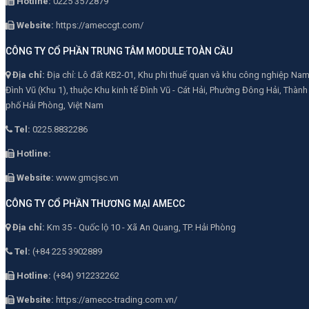
Hotline:
0225 3572879
Website:
https://ameccgt.com/
CÔNG TY CỔ PHẦN TRUNG TÂM MODULE TOÀN CẦU
Địa chỉ:
Địa chỉ: Lô đất KB2-01, Khu phi thuế quan và khu công nghiệp Na
Đình Vũ (Khu 1), thuộc Khu kinh tế Đình Vũ - Cát Hải, Phường Đông Hải, Thành
phố Hải Phòng, Việt Nam
Tel:
0225.8832286
Hotline:
Website:
www.gmcjsc.vn
CÔNG TY CỔ PHẦN THƯƠNG MẠI AMECC
Địa chỉ:
Km 35 - Quốc lộ 10 - Xã An Quang, TP. Hải Phòng
Tel:
(+84 225 3902889
Hotline:
(+84) 912232262
Website:
https://amecc-trading.com.vn/