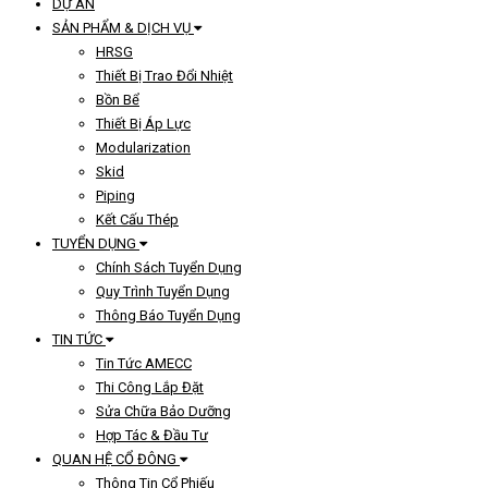
DỰ ÁN
SẢN PHẨM & DỊCH VỤ
HRSG
Thiết Bị Trao Đổi Nhiệt
Bồn Bể
Thiết Bị Áp Lực
Modularization
Skid
Piping
Kết Cấu Thép
TUYỂN DỤNG
Chính Sách Tuyển Dụng
Quy Trình Tuyển Dụng
Thông Báo Tuyển Dụng
TIN TỨC
Tin Tức AMECC
Thi Công Lắp Đặt
Sửa Chữa Bảo Dưỡng
Hợp Tác & Đầu Tư
QUAN HỆ CỔ ĐÔNG
Thông Tin Cổ Phiếu