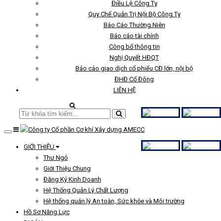
Điều Lệ Công Ty
Quy Chế Quản Trị Nội Bộ Công Ty
Báo Cáo Thường Niên
Báo cáo tài chính
Công bố thông tin
Nghị Quyết HĐQT
Báo cáo giao dịch cổ phiếu CĐ lớn, nội bộ
ĐHĐ Cổ Đông
LIÊN HỆ
GIỚI THIỆU
Thư Ngỏ
Giới Thiệu Chung
Đăng Ký Kinh Doanh
Hệ Thống Quản Lý Chất Lượng
Hệ thống quản lý An toàn, Sức khỏe và Môi trường
Hồ Sơ Năng Lực