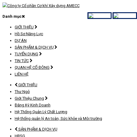
Danh mục
GIỚI THIỆU
Hồ Sơ Năng Lực
DỰ ÁN
SẢN PHẨM & DỊCH VỤ
TUYỂN DỤNG
TIN TỨC
QUAN HỆ CỔ ĐÔNG
LIÊN HỆ
GIỚI THIỆU
Thư Ngỏ
Giới Thiệu Chung
Đăng Ký Kinh Doanh
Hệ Thống Quản Lý Chất Lượng
Hệ thống quản lý An toàn, Sức khỏe và Môi trường
SẢN PHẨM & DỊCH VỤ
HRSG