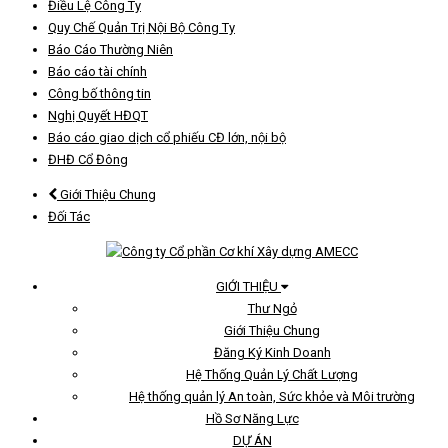
Điều Lệ Công Ty
Quy Chế Quản Trị Nội Bộ Công Ty
Báo Cáo Thường Niên
Báo cáo tài chính
Công bố thông tin
Nghị Quyết HĐQT
Báo cáo giao dịch cổ phiếu CĐ lớn, nội bộ
ĐHĐ Cổ Đông
Giới Thiệu Chung
Đối Tác
GIỚI THIỆU
Thư Ngỏ
Giới Thiệu Chung
Đăng Ký Kinh Doanh
Hệ Thống Quản Lý Chất Lượng
Hệ thống quản lý An toàn, Sức khỏe và Môi trường
Hồ Sơ Năng Lực
DỰ ÁN