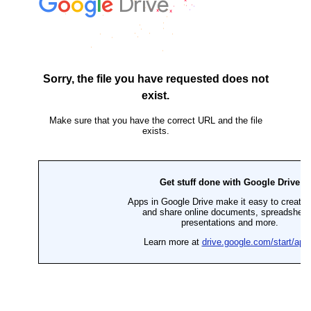
*
*
*
*
*
*
*
*
*
*
*