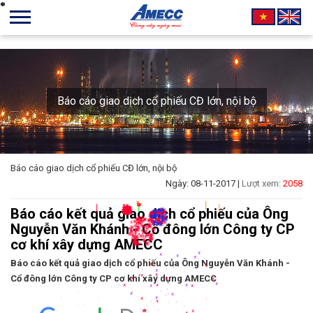
*
*
*
*
*
*
*
*
*
*
*
*
*
*
*
*
*
*
*
*
*
*
*
*
*
*
*
*
*
*
*
*
*
*
*
*
*
*
*
*
*
*
*
*
*
*
*
*
*
*
*
*
*
*
*
*
*
*
*
*
*
*
*
*
*
*
*
*
*
*
*
*
*
*
*
*
*
*
*
*
*
*
*
*
*
*
*
*
*
*
*
*
*
*
*
*
*
*
*
*
Báo cáo giao dịch cổ phiếu CĐ lớn, nội bộ
Báo cáo giao dịch cổ phiếu CĐ lớn, nội bộ
*
*
*
*
*
*
*
*
*
*
*
*
*
*
*
*
*
*
Ngày: 08-11-2017 |
Lượt xem:
2058
*
*
*
*
*
*
*
*
*
*
*
*
*
*
*
*
*
*
*
*
*
*
*
|
*
*
*
*
*
*
*
*
*
*
*
*
*
*
*
*
*
*
*
*
*
*
*
*
*
*
*
*
*
*
*
*
*
*
*
*
*
*
*
*
*
*
*
*
*
*
*
*
*
*
*
*
*
*
*
*
*
*
*
*
*
*
*
*
*
*
*
*
*
*
*
*
*
*
*
*
*
*
*
*
*
*
*
*
*
*
*
*
*
*
*
*
*
*
*
*
*
*
*
*
*
*
*
*
*
*
*
*
*
*
*
*
*
*
*
*
*
*
*
*
*
*
*
*
*
*
*
*
*
*
*
*
*
*
*
*
*
*
*
*
*
*
*
*
*
*
*
*
*
*
*
*
*
*
*
*
*
*
*
*
*
*
*
*
*
*
*
*
*
*
*
*
*
*
*
*
*
*
*
*
*
*
*
*
*
*
*
*
*
*
*
*
*
*
*
*
*
*
*
*
*
*
*
*
*
*
*
*
*
*
*
*
*
*
*
*
*
*
*
*
*
*
*
*
*
*
*
*
*
*
*
*
*
*
*
*
*
*
*
*
*
*
*
*
*
*
*
*
*
*
*
*
*
*
*
*
*
*
*
*
*
*
*
*
*
*
*
*
*
*
*
*
*
*
*
Báo cáo kết quả giao dịch cổ phiếu của Ông
*
*
*
*
*
*
*
*
*
*
*
*
*
*
*
*
*
*
*
*
*
*
*
*
*
*
*
*
*
*
*
*
*
*
*
*
*
*
*
*
*
*
*
*
*
*
*
*
*
*
*
*
*
*
*
*
*
*
*
*
*
*
*
*
*
*
*
*
*
*
*
*
*
*
*
*
*
*
*
*
*
*
*
*
*
*
*
*
*
*
*
*
*
*
*
*
*
*
*
*
*
*
*
*
*
*
*
*
*
*
*
*
*
*
*
*
*
*
*
*
*
*
*
*
*
*
*
Nguyễn Văn Khánh - Cổ đông lớn Công ty CP
*
*
*
*
*
*
*
*
*
*
*
*
*
*
*
*
*
*
*
*
*
*
*
*
*
*
*
*
*
*
*
*
*
*
*
*
*
*
*
*
*
*
*
*
*
*
*
*
*
*
*
*
*
*
*
*
*
*
*
*
*
*
*
*
*
*
*
*
*
*
*
*
*
*
*
*
*
*
*
*
*
*
*
*
*
*
*
*
cơ khí xây dựng AMECC
*
*
*
*
*
*
*
*
*
*
*
*
*
*
*
*
*
*
*
*
*
*
*
*
*
*
*
*
*
*
*
*
*
*
*
*
*
*
*
*
*
*
*
*
*
*
*
Báo cáo kết quả giao dịch cổ phiếu của Ông Nguyễn Văn Khánh -
*
*
*
*
*
*
*
*
*
*
*
*
*
*
*
*
*
*
*
*
*
*
Cổ đông lớn Công ty CP cơ khí xây dựng AMECC
*
*
*
*
*
*
*
*
*
*
*
*
*