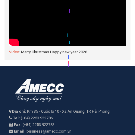
|
|
|
|
Video
: Merry Christmas Happy new year 2026
|
|
|
|
|
Địa chỉ:
Km 35 - Quốc lộ 10 - Xã An Quang, TP. Hải Phòng
Tel:
(+84) 2253.922786
Fax:
(+84) 2253.922783
Email:
business@amecc.com.vn