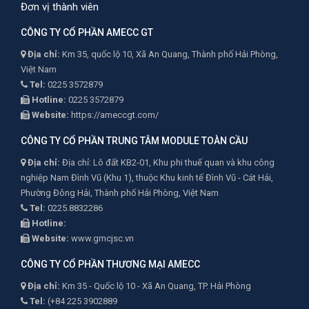
Đơn vị thành viên
CÔNG TY CỔ PHẦN AMECC GT
Địa chỉ:
Km 35, quốc lộ 10, Xã An Quang, Thành phố Hải Phòng,
Việt Nam
Tel:
0225 3572879
Hotline:
0225 3572879
Website:
https://ameccgt.com/
CÔNG TY CỔ PHẦN TRUNG TÂM MODULE TOÀN CẦU
Địa chỉ:
Địa chỉ: Lô đất KB2-01, Khu phi thuế quan và khu công
nghiệp Nam Đình Vũ (Khu 1), thuộc Khu kinh tế Đình Vũ - Cát Hải,
Phường Đông Hải, Thành phố Hải Phòng, Việt Nam
Tel:
0225.8832286
Hotline:
Website:
www.gmcjsc.vn
CÔNG TY CỔ PHẦN THƯƠNG MẠI AMECC
Địa chỉ:
Km 35 - Quốc lộ 10 - Xã An Quang, TP. Hải Phòng
Tel:
(+84 225 3902889