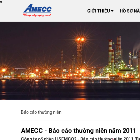
*
*
*
*
*
*
*
*
*
*
*
*
*
*
*
*
*
*
*
*
*
*
*
*
*
*
*
*
*
*
*
*
*
*
*
*
*
*
*
*
*
*
*
*
*
*
*
*
*
*
*
*
*
*
*
*
*
*
*
*
*
*
*
*
*
*
*
*
*
*
*
*
*
*
*
*
*
*
*
*
*
*
*
*
*
*
*
*
*
*
*
*
*
*
*
*
*
*
*
*
*
*
*
*
*
*
*
*
*
*
*
*
*
*
*
*
*
*
*
*
*
*
*
*
*
*
*
*
*
*
*
*
*
*
*
*
*
*
*
*
*
*
*
*
*
*
*
*
*
*
*
*
*
*
*
*
*
*
*
*
*
*
*
*
*
*
*
*
*
*
*
*
*
*
*
*
*
*
*
*
*
*
*
*
*
*
*
*
*
*
*
*
*
*
*
*
*
*
*
*
*
*
*
*
*
*
*
*
*
*
*
*
*
*
*
*
*
*
*
*
*
*
*
*
*
*
*
*
*
*
*
*
*
*
*
*
*
*
*
*
*
*
*
*
*
*
*
*
*
*
*
*
*
*
*
*
*
*
*
*
*
*
*
*
*
*
*
*
*
*
*
*
*
*
*
*
*
*
*
*
*
*
*
*
*
*
*
*
*
*
*
*
*
*
*
*
*
*
*
*
*
*
*
*
*
*
*
*
*
*
*
*
*
*
*
*
*
*
*
*
*
*
*
*
*
*
*
*
*
*
*
*
*
*
*
*
*
*
*
*
*
*
*
*
*
*
*
*
*
*
*
*
*
*
*
*
*
*
*
*
*
*
*
*
*
*
*
*
*
*
*
*
*
*
*
*
*
*
*
*
*
*
*
*
*
*
*
*
*
*
*
*
*
*
*
*
*
*
*
*
*
*
*
*
*
*
*
*
*
*
*
*
*
*
*
*
*
*
*
*
*
*
*
*
*
*
*
*
*
*
*
*
*
*
*
*
*
*
*
*
*
*
*
*
*
*
*
*
*
*
*
*
*
*
*
*
*
*
*
*
*
*
*
*
*
*
*
*
*
*
*
*
*
*
*
*
*
*
*
*
*
*
*
*
*
*
*
*
*
*
*
*
*
*
*
*
*
*
*
*
*
*
*
*
*
*
*
*
*
*
*
*
*
*
*
*
*
*
*
*
*
*
*
*
*
*
*
*
*
*
*
*
*
*
*
*
*
*
*
*
*
*
*
*
*
*
*
*
*
*
*
*
*
*
*
*
*
*
*
*
*
*
*
*
*
*
*
*
*
*
*
*
*
*
*
*
*
*
*
*
*
*
*
*
*
*
*
*
*
*
*
*
*
*
*
*
*
*
*
*
*
*
*
*
*
*
*
*
*
*
*
*
*
*
*
*
*
*
*
*
*
*
*
*
*
*
*
*
*
*
*
*
*
*
*
*
*
*
*
*
*
*
*
*
*
*
*
*
*
*
*
*
*
*
*
*
*
*
*
*
*
*
*
*
*
*
*
*
*
*
*
*
*
*
*
*
*
*
*
*
*
*
*
*
*
*
*
*
*
*
*
*
*
*
*
*
*
*
*
*
GIỚI THIỆU
HỒ SƠ N
\
Báo cáo thường niên
\
AMECC - Báo cáo thường niên năm 2011
Công ty cổ phần LISEMCO2 - Báo cáo thường niên 2011 (