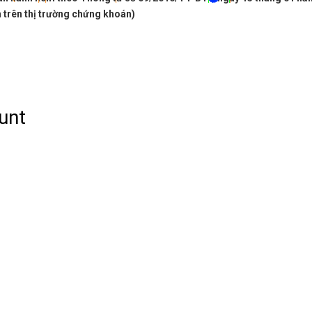
*
*
*
*
*
*
*
*
*
*
n trên thị trường chứng khoán)
*
*
*
*
*
*
*
*
*
*
*
*
*
*
*
*
*
*
*
*
*
*
*
*
*
*
*
*
*
*
*
*
*
*
*
*
*
*
*
*
*
*
*
*
*
*
*
*
*
*
*
*
*
*
*
*
*
*
*
*