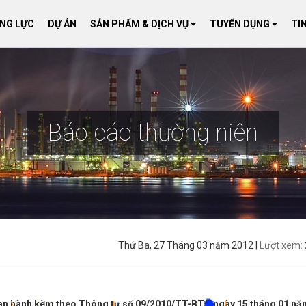
ĂNG LỰC
DỰ ÁN
SẢN PHẨM & DỊCH VỤ
TUYỂN DỤNG
TI
Báo cáo thường niên
|
|
Thứ Ba, 27 Tháng 03 năm 2012 |
|
|
Lượt xem:
*
*
*
*
*
*
*
*
*
*
*
*
*
*
*
*
*
*
*
*
*
*
*
*
*
*
*
*
*
*
*
*
*
*
*
*
*
*
*
*
*
*
*
*
*
*
*
*
*
*
*
*
*
*
*
*
*
*
*
*
*
*
*
*
*
*
*
*
*
*
*
*
*
*
*
*
*
*
*
*
*
*
*
*
*
*
*
*
*
*
*
*
*
*
*
*
*
*
*
*
*
*
*
*
*
*
*
*
*
*
*
*
*
*
*
*
*
*
*
*
*
*
*
*
*
*
*
*
*
*
*
*
*
*
*
*
*
*
*
*
*
*
*
*
*
*
*
*
*
*
*
*
*
*
*
*
*
*
*
Ban hành kèm theo Thông tư số 09/2010/TT-BTC ngày 15 tháng 01 n
*
*
*
*
*
*
*
*
*
*
*