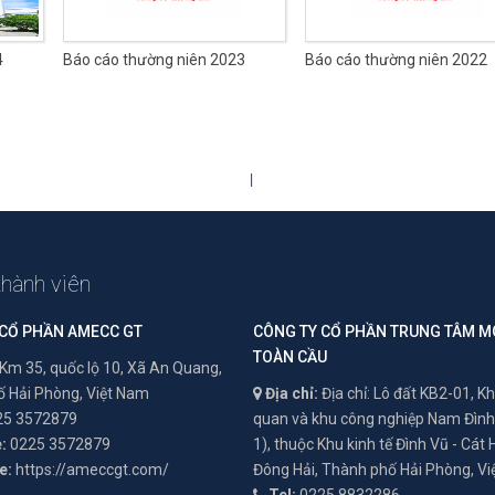
4
Báo cáo thường niên 2023
Báo cáo thường niên 2022
|
|
|
thành viên
 CỔ PHẦN AMECC GT
CÔNG TY CỔ PHẦN TRUNG TÂM M
TOÀN CẦU
Km 35, quốc lộ 10, Xã An Quang,
 Hải Phòng, Việt Nam
Địa chỉ:
Địa chỉ: Lô đất KB2-01, Kh
5 3572879
quan và khu công nghiệp Nam Đình
:
0225 3572879
1), thuộc Khu kinh tế Đình Vũ - Cát
e:
https://ameccgt.com/
Đông Hải, Thành phố Hải Phòng, V