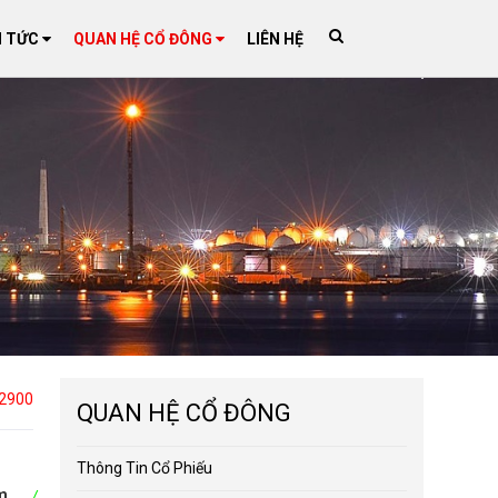
N TỨC
QUAN HỆ CỔ ĐÔNG
LIÊN HỆ
2900
/
QUAN HỆ CỔ ĐÔNG
Thông Tin Cổ Phiếu
ăm