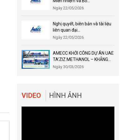
Miễn nhiệm và Bổ...
Ngày 22/05/2026
Nghị quyết, biên bản và tài liệu
liên quan đại...
Ngày 22/05/2026
AMECC KHỞI CÔNG DỰ ÁN UAE
TA’ZIZ METHANOL – KHẲNG...
Ngày 30/03/2026
VIDEO
HÌNH ẢNH