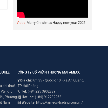
Video
: Merry Christmas Happy new year 2026
ODULE
CÔNG TY CỔ PHẦN THƯƠNG MẠI AMECC
Địa chỉ:
Km 35 - Quốc lộ 10 - Xã An Quang,
u phi thuế
TP. Hải Phòng
 Vũ (Khu
Tel:
(+84 225 3902889
 Hải, Phường
Hotline:
(+84) 912232262
iệt Nam
Website:
https://amecc-trading.com.vn/