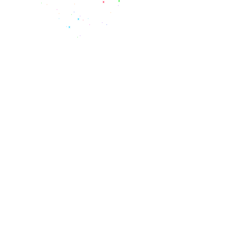
*
*
*
*
*
*
*
*
*
*
*
*
*
*
*
*