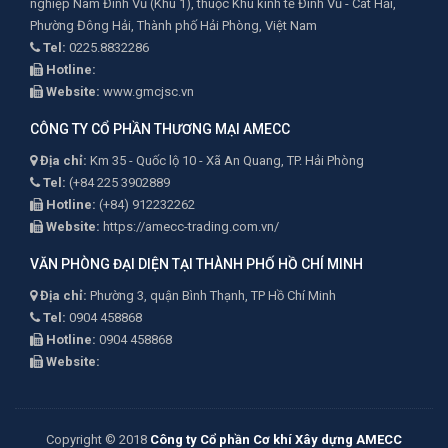
nghiệp Nam Đình Vũ (Khu 1), thuộc Khu kinh tế Đình Vũ - Cát Hải,
Phường Đông Hải, Thành phố Hải Phòng, Việt Nam
Tel:
0225.8832286
Hotline:
Website:
www.gmcjsc.vn
CÔNG TY CỔ PHẦN THƯƠNG MẠI AMECC
Địa chỉ:
Km 35 - Quốc lộ 10 - Xã An Quang, TP. Hải Phòng
Tel:
(+84 225 3902889
Hotline:
(+84) 912232262
Website:
https://amecc-trading.com.vn/
VĂN PHÒNG ĐẠI DIỆN TẠI THÀNH PHỐ HỒ CHÍ MINH
Địa chỉ:
Phường 3, quận Bình Thạnh, TP Hồ Chí Minh
Tel:
0904 458868
Hotline:
0904 458868
Website:
Copyright © 2018
Công ty Cổ phần Cơ khí Xây dựng AMECC