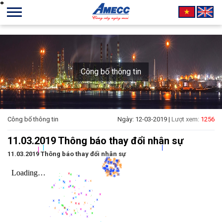
*
*
*
*
*
*
*
*
*
*
*
*
*
*
*
*
*
*
*
*
*
*
*
*
*
*
*
*
*
*
*
*
*
*
*
*
*
*
*
*
*
*
*
*
*
*
*
*
*
*
*
*
*
*
*
*
*
*
*
*
*
*
*
*
*
*
*
*
*
*
*
*
*
*
*
*
*
*
*
*
*
*
*
*
*
*
*
*
*
*
*
*
*
*
*
*
*
*
*
*
*
*
*
*
*
*
*
*
*
*
*
*
*
*
*
*
*
*
*
*
*
*
*
*
*
*
*
*
*
*
*
*
*
*
*
*
*
*
*
*
*
*
*
*
*
*
*
*
*
*
*
*
*
*
*
*
*
*
*
*
*
*
*
*
*
*
*
*
*
*
*
*
*
*
*
*
*
*
*
*
*
*
*
*
*
*
*
*
*
*
*
*
*
*
*
*
*
*
*
*
*
*
*
*
*
*
*
*
*
*
*
*
*
*
*
*
*
*
*
*
*
*
*
*
*
*
*
*
*
*
*
*
*
*
*
*
*
*
*
*
*
*
*
*
*
*
*
*
*
*
*
*
*
*
*
*
*
*
*
*
*
*
*
*
*
*
*
*
*
*
*
*
*
*
*
*
*
*
*
*
*
*
*
*
*
*
*
*
*
*
*
*
*
*
*
*
*
*
*
*
Công bố thông tin
Công bố thông tin
Ngày: 12-03-2019 |
Lượt xem:
1256
|
|
|
11.03.2019 Thông báo thay đổi nhân sự
11.03.2019 Thông báo thay đổi nhân sự
*
*
*
*
*
*
*
*
*
*
*
*
*
*
*
*
*
*
*
*
*
*
*
*
*
*
*
*
*
*
*
*
*
*
*
*
*
*
*
*
*
*
*
*
*
*
*
*
*
*
*
*
*
*
*
*
*
*
*
*
*
*
*
*
*
*
*
*
*
*
*
*
*
*
*
*
*
*
*
*
*
*
*
*
*
*
*
*
*
*
*
*
*
*
*
*
*
*
*
*
*
*
*
*
*
*
*
*
*
*
*
*
*
*
*
*
*
*
*
*
*
*
*
*
*
*
*