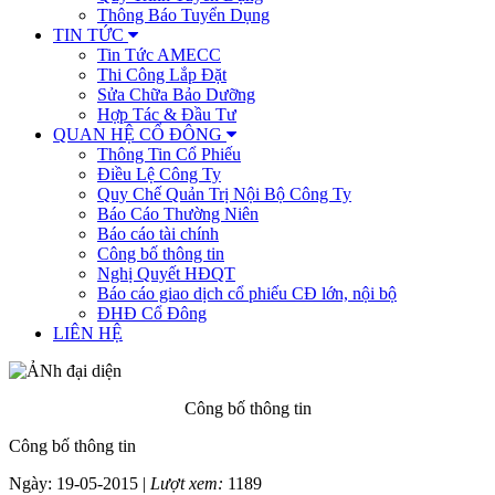
Thông Báo Tuyển Dụng
TIN TỨC
Tin Tức AMECC
Thi Công Lắp Đặt
Sửa Chữa Bảo Dưỡng
Hợp Tác & Đầu Tư
QUAN HỆ CỔ ĐÔNG
Thông Tin Cổ Phiếu
Điều Lệ Công Ty
Quy Chế Quản Trị Nội Bộ Công Ty
Báo Cáo Thường Niên
Báo cáo tài chính
Công bố thông tin
Nghị Quyết HĐQT
Báo cáo giao dịch cổ phiếu CĐ lớn, nội bộ
ĐHĐ Cổ Đông
LIÊN HỆ
Công bố thông tin
Công bố thông tin
Ngày: 19-05-2015 |
Lượt xem:
1189