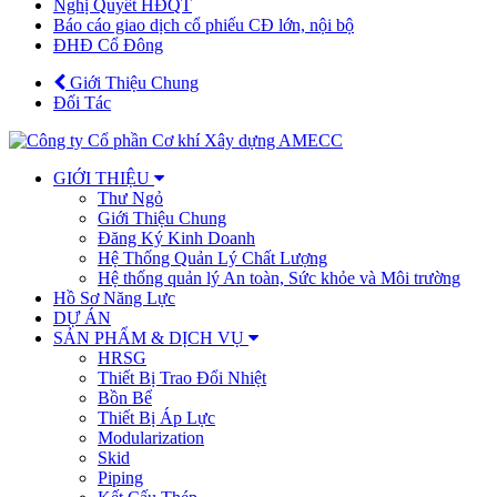
Nghị Quyết HĐQT
Báo cáo giao dịch cổ phiếu CĐ lớn, nội bộ
ĐHĐ Cổ Đông
Giới Thiệu Chung
Đối Tác
GIỚI THIỆU
Thư Ngỏ
Giới Thiệu Chung
Đăng Ký Kinh Doanh
Hệ Thống Quản Lý Chất Lượng
Hệ thống quản lý An toàn, Sức khỏe và Môi trường
Hồ Sơ Năng Lực
DỰ ÁN
SẢN PHẨM & DỊCH VỤ
HRSG
Thiết Bị Trao Đổi Nhiệt
Bồn Bể
Thiết Bị Áp Lực
Modularization
Skid
Piping