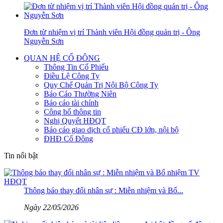
Đơn từ nhiệm vị trí Thành viên Hội đồng quản trị - Ông
Nguyễn Sơn
QUAN HỆ CỔ ĐÔNG
Thông Tin Cổ Phiếu
Điều Lệ Công Ty
Quy Chế Quản Trị Nội Bộ Công Ty
Báo Cáo Thường Niên
Báo cáo tài chính
Công bố thông tin
Nghị Quyết HĐQT
Báo cáo giao dịch cổ phiếu CĐ lớn, nội bộ
ĐHĐ Cổ Đông
Tin nổi bật
Thông báo thay đổi nhân sự : Miễn nhiệm và Bổ...
Ngày 22/05/2026