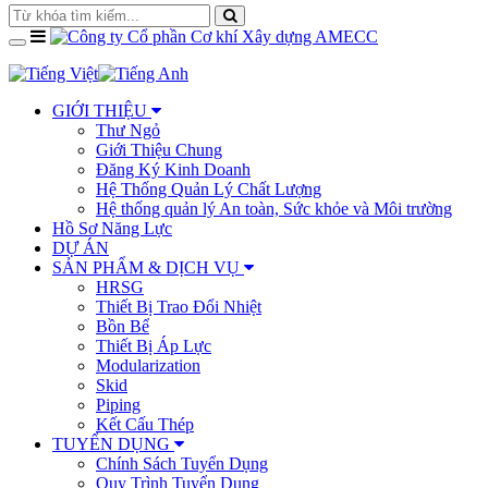
GIỚI THIỆU
Thư Ngỏ
Giới Thiệu Chung
Đăng Ký Kinh Doanh
Hệ Thống Quản Lý Chất Lượng
Hệ thống quản lý An toàn, Sức khỏe và Môi trường
Hồ Sơ Năng Lực
DỰ ÁN
SẢN PHẨM & DỊCH VỤ
HRSG
Thiết Bị Trao Đổi Nhiệt
Bồn Bể
Thiết Bị Áp Lực
Modularization
Skid
Piping
Kết Cấu Thép
TUYỂN DỤNG
Chính Sách Tuyển Dụng
Quy Trình Tuyển Dụng