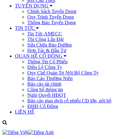
Kết Cấu Thép
TUYỂN DỤNG
Chính Sách Tuyển Dụng
Quy Trình Tuyển Dụng
Thông Báo Tuyển Dụng
TIN TỨC
Tin Tức AMECC
Thi Công Lắp Đặt
Sửa Chữa Bảo Dưỡng
Hợp Tác & Đầu Tư
QUAN HỆ CỔ ĐÔNG
Thông Tin Cổ Phiếu
Điều Lệ Công Ty
Quy Chế Quản Trị Nội Bộ Công Ty
Báo Cáo Thường Niên
Báo cáo tài chính
Công bố thông tin
Nghị Quyết HĐQT
Báo cáo giao dịch cổ phiếu CĐ lớn, nội bộ
ĐHĐ Cổ Đông
LIÊN HỆ