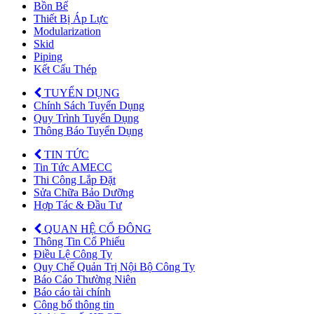
Bồn Bể
Thiết Bị Áp Lực
Modularization
Skid
Piping
Kết Cấu Thép
TUYỂN DỤNG
Chính Sách Tuyển Dụng
Quy Trình Tuyển Dụng
Thông Báo Tuyển Dụng
TIN TỨC
Tin Tức AMECC
Thi Công Lắp Đặt
Sửa Chữa Bảo Dưỡng
Hợp Tác & Đầu Tư
QUAN HỆ CỔ ĐÔNG
Thông Tin Cổ Phiếu
Điều Lệ Công Ty
Quy Chế Quản Trị Nội Bộ Công Ty
Báo Cáo Thường Niên
Báo cáo tài chính
Công bố thông tin