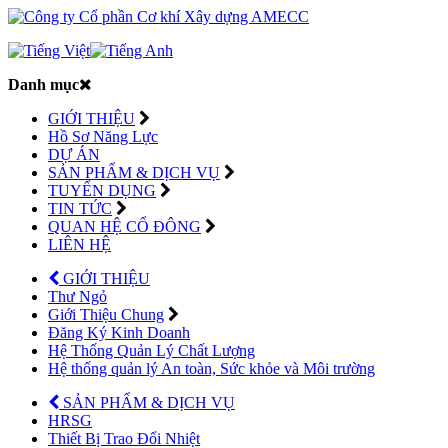
Danh mục
GIỚI THIỆU
Hồ Sơ Năng Lực
DỰ ÁN
SẢN PHẨM & DỊCH VỤ
TUYỂN DỤNG
TIN TỨC
QUAN HỆ CỔ ĐÔNG
LIÊN HỆ
GIỚI THIỆU
Thư Ngỏ
Giới Thiệu Chung
Đăng Ký Kinh Doanh
Hệ Thống Quản Lý Chất Lượng
Hệ thống quản lý An toàn, Sức khỏe và Môi trường
SẢN PHẨM & DỊCH VỤ
HRSG
Thiết Bị Trao Đổi Nhiệt