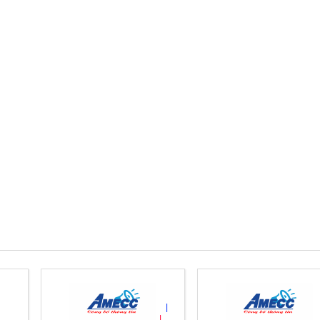
|
|
|
|