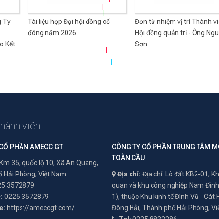
|
|
g Ty
Tài liệu họp Đại hội đồng cổ
Đơn từ nhiệm vị trí Thành v
đông năm 2026
Hội đồng quản trị - Ông Ng
o Kết
Sơn
|
|
thành viên
 CỔ PHẦN AMECC GT
CÔNG TY CỔ PHẦN TRUNG TÂM M
TOÀN CẦU
Km 35, quốc lộ 10, Xã An Quang,
 Hải Phòng, Việt Nam
Địa chỉ:
Địa chỉ: Lô đất KB2-01, Kh
5 3572879
quan và khu công nghiệp Nam Đình
:
0225 3572879
1), thuộc Khu kinh tế Đình Vũ - Cát
e:
https://ameccgt.com/
Đông Hải, Thành phố Hải Phòng, V