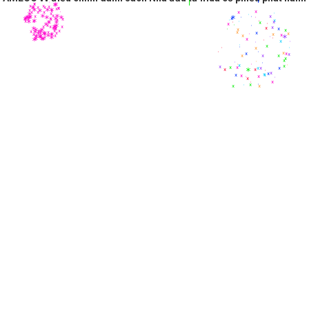
*
*
*
*
*
*
*
*
*
*
*
*
*
*
*
*
*
*
*
*
*
*
*
*
*
*
*
*
*
*
*
*
*
*
*
*
*
*
*
*
*
*
*
*
*
*
*
*
*
*
*
*
*
*
*
*
*
*
*
*
*
*
*
*
*
*
*
*
*
*
*
*
*
*
*
*
*
*
*
*