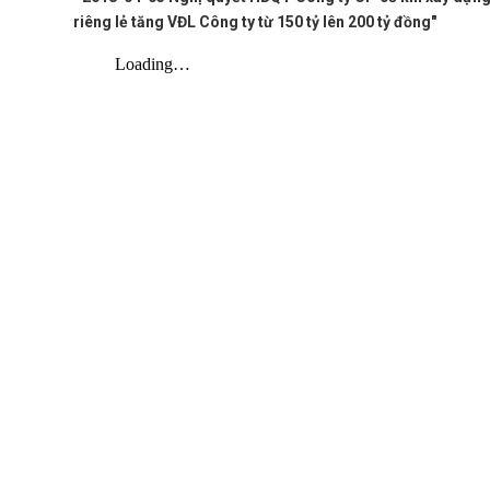
riêng lẻ tăng VĐL Công ty từ 150 tỷ lên 200 tỷ đồng"
*
*
*
*