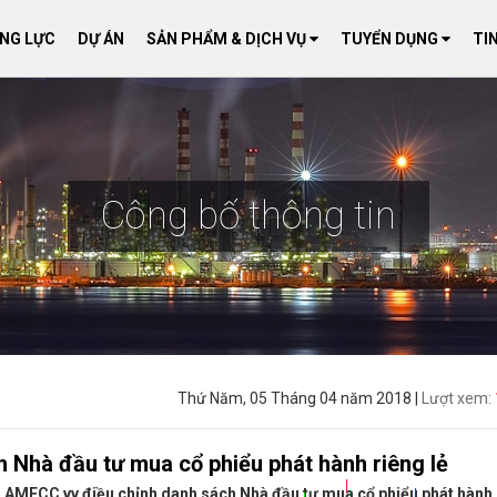
ĂNG LỰC
DỰ ÁN
SẢN PHẨM & DỊCH VỤ
TUYỂN DỤNG
TI
Công bố thông tin
|
Thứ Năm, 05 Tháng 04 năm 2018 |
Lượt xem:
*
*
*
*
*
*
*
*
*
*
*
*
*
*
*
*
 Nhà đầu tư mua cổ phiểu phát hành riêng lẻ
*
*
*
*
*
*
*
*
*
*
*
*
*
*
*
*
*
*
*
*
*
*
*
*
*
*
*
*
*
*
*
*
*
*
*
*
*
*
*
*
*
*
*
*
*
*
*
*
*
*
*
*
*
*
*
*
*
*
*
*
*
*
*
*
*
*
*
g AMECC vv điều chỉnh danh sách Nhà đầu tư mua cổ phiểu phát hành
*
*
*
*
*
*
*
*
*
*
*
*
*
*
*
*
*