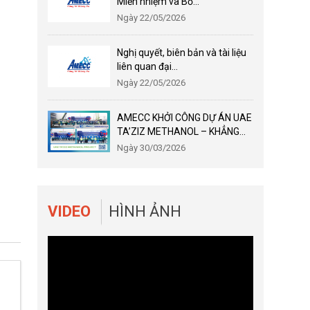
Miễn nhiệm và Bổ...
Ngày 22/05/2026
Nghị quyết, biên bản và tài liệu
liên quan đại...
Ngày 22/05/2026
AMECC KHỞI CÔNG DỰ ÁN UAE
TA’ZIZ METHANOL – KHẲNG...
Ngày 30/03/2026
VIDEO
HÌNH ẢNH