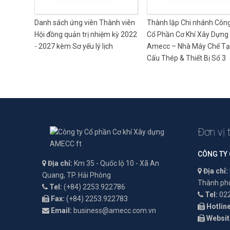
Danh sách ứng viên Thành viên
Thành lập Chi nhánh Côn
Hội đồng quản trị nhiệm kỳ 2022
Cổ Phần Cơ Khí Xây Dựng
- 2027 kèm Sơ yếu lý lịch
Amecc – Nhà Máy Chế Tạ
Cấu Thép & Thiết Bị Số 3
Đơn vị 
CÔNG TY
Địa chỉ:
Km 35 - Quốc lộ 10 - Xã An
Địa chỉ:
Quang, TP. Hải Phòng
Thành phố
Tel:
(+84) 2253.922786
Tel:
022
Fax:
(+84) 2253.922783
Hotline
Email:
business@amecc.com.vn
Websit