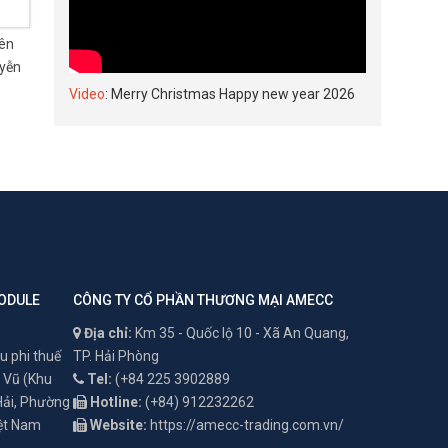
iên
uyễn
Video
: Merry Christmas Happy new year 2026
ODULE
CÔNG TY CỔ PHẦN THƯƠNG MẠI AMECC
Địa chỉ:
Km 35 - Quốc lộ 10 - Xã An Quang,
u phi thuế
TP. Hải Phòng
 Vũ (Khu
Tel:
(+84 225 3902889
 Hải, Phường
Hotline:
(+84) 912232262
iệt Nam
Website:
https://amecc-trading.com.vn/