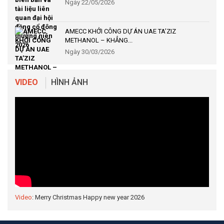
Ngày 22/05/2026
AMECC KHỞI CÔNG DỰ ÁN UAE TA’ZIZ
METHANOL – KHẲNG...
Ngày 30/03/2026
VIDEO
HÌNH ẢNH
Video
: Merry Christmas Happy new year 2026