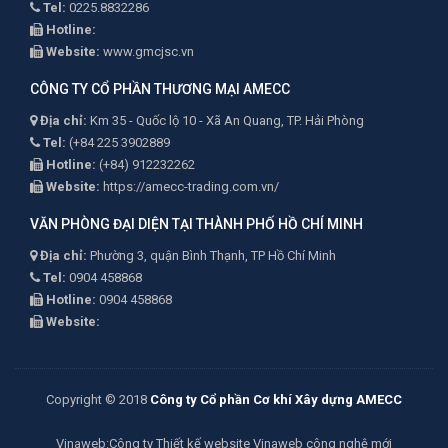
Tel:
0225.8832286
Hotline:
Website:
www.gmcjsc.vn
CÔNG TY CỔ PHẦN THƯƠNG MẠI AMECC
Địa chỉ:
Km 35 - Quốc lộ 10 - Xã An Quang, TP. Hải Phòng
Tel:
(+84 225 3902889
Hotline:
(+84) 912232262
Website:
https://amecc-trading.com.vn/
VĂN PHÒNG ĐẠI DIỆN TẠI THÀNH PHỐ HỒ CHÍ MINH
Địa chỉ:
Phường 3, quận Bình Thạnh, TP Hồ Chí Minh
Tel:
0904 458868
Hotline:
0904 458868
Website:
Copyright © 2018
Công ty Cổ phần Cơ khí Xây dựng AMECC
Vinaweb
:Công ty
Thiết kế website Vinaweb
công nghệ mới