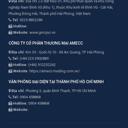
Địa chỉ:
Địa chỉ: Lô đất KB2-01, Khu phi thuế quan và khu công
nghiệp Nam Đình Vũ (Khu 1), thuộc Khu kinh tế Đình Vũ - Cát Hải,
Phường Đông Hải, Thành phố Hải Phòng, Việt Nam
Tel:
0225.8832286
Hotline:
Website:
www.gmcjsc.vn
CÔNG TY CỔ PHẦN THƯƠNG MẠI AMECC
Địa chỉ:
Km 35 - Quốc lộ 10 - Xã An Quang, TP. Hải Phòng
Tel:
(+84 225 3902889
Hotline:
(+84) 912232262
Website:
https://amecc-trading.com.vn/
VĂN PHÒNG ĐẠI DIỆN TẠI THÀNH PHỐ HỒ CHÍ MINH
Địa chỉ:
Phường 3, quận Bình Thạnh, TP Hồ Chí Minh
Tel:
0904 458868
Hotline:
0904 458868
Website: