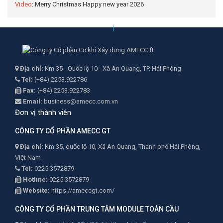
Video
: Merry Christmas Happy new year 2026
|
|
|
Địa chỉ:
Km 35 - Quốc lộ 10 - Xã An Quang, TP. Hải Phòng
Tel:
(+84) 2253.922786
Fax:
(+84) 2253.922783
Email:
business@amecc.com.vn
Đơn vị thành viên
CÔNG TY CỔ PHẦN AMECC GT
Địa chỉ:
Km 35, quốc lộ 10, Xã An Quang, Thành phố Hải Phòng,
Việt Nam
Tel:
0225 3572879
Hotline:
0225 3572879
Website:
https://ameccgt.com/
CÔNG TY CỔ PHẦN TRUNG TÂM MODULE TOÀN CẦU