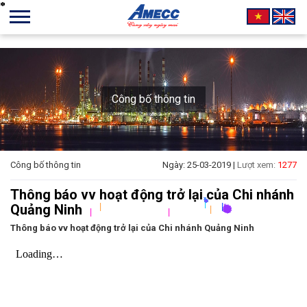
*
*
*
*
*
*
*
*
*
*
*
*
*
*
*
*
*
*
*
*
*
*
*
*
*
*
*
*
*
*
*
*
*
*
*
*
*
*
*
*
*
*
*
*
*
*
*
*
*
*
*
*
*
*
*
*
*
*
*
*
*
*
*
*
*
*
*
*
*
*
*
*
*
*
*
*
*
*
*
*
*
*
*
*
*
*
*
*
*
*
*
*
*
*
*
*
*
*
*
*
*
*
*
*
*
*
*
*
*
*
*
*
*
*
*
*
*
*
*
*
*
*
*
*
*
*
*
*
*
*
*
*
*
*
*
*
*
*
*
*
*
*
*
*
*
*
*
*
*
*
*
*
*
*
*
*
*
*
*
*
*
*
*
*
*
*
*
*
*
*
*
*
*
*
*
*
*
*
*
*
*
*
*
*
*
*
*
*
*
*
*
*
*
*
*
*
*
*
*
*
*
*
*
*
*
*
*
*
*
*
*
*
*
*
*
*
*
*
*
*
*
*
*
*
*
*
*
*
*
*
*
*
*
*
*
*
*
*
*
*
*
*
*
*
*
*
*
*
*
*
*
*
*
*
*
*
*
*
*
*
*
*
*
*
*
*
*
*
*
*
*
*
*
*
*
*
*
*
*
*
*
*
*
*
*
*
*
*
*
*
*
*
*
*
*
*
*
*
*
*
Công bố thông tin
Công bố thông tin
Ngày: 25-03-2019 |
Lượt xem:
1277
*
*
*
*
*
*
*
*
*
*
*
*
*
*
*
*
*
*
*
*
*
*
*
*
*
*
*
*
*
*
*
*
*
*
*
*
*
*
*
*
*
*
*
*
*
*
*
*
*
*
*
*
*
*
*
*
*
*
*
*
*
*
*
*
*
*
*
*
*
*
*
*
*
*
*
*
*
*
*
*
*
*
*
*
*
*
*
*
*
*
*
*
*
*
*
*
*
*
*
*
|
|
|
|
*
*
*
*
*
*
*
*
*
*
*
*
*
*
*
*
*
*
*
*
*
*
*
*
*
Thông báo vv hoạt động trở lại của Chi nhánh
*
*
*
*
*
*
*
*
*
*
*
*
*
*
*
*
*
*
*
*
*
*
*
*
*
*
*
*
*
*
*
*
*
*
*
*
*
*
*
*
*
*
*
*
*
*
*
*
*
*
*
*
*
*
*
*
*
*
*
*
*
*
*
*
*
*
*
*
*
*
*
*
*
*
*
*
*
*
*
*
*
*
*
*
*
*
*
*
*
*
*
*
*
*
*
*
*
*
*
*
*
*
*
*
*
*
*
*
*
*
*
*
*
*
*
*
*
*
*
*
*
*
Quảng Ninh
*
*
*
*
*
*
*
*
*
*
*
*
*
*
*
*
*
*
*
*
*
*
*
*
*
*
*
*
*
*
*
*
*
*
*
*
*
*
*
*
*
*
*
*
*
*
*
*
*
*
*
*
*
*
*
*
*
*
*
*
*
*
*
*
*
*
*
*
*
*
*
*
*
*
*
*
*
*
*
*
*
*
*
*
*
*
*
*
*
*
*
*
*
*
*
*
*
*
*
*
*
*
*
*
*
*
*
*
*
*
*
*
*
*
*
*
*
*
Thông báo vv hoạt động trở lại của Chi nhánh Quảng Ninh
*
*
*
*
*
*
*
*
*
*
*
*
*
*
*
*
*
*
*
*
*
*
*
*
*
*
*
*
*
*
*
*
*
*
*