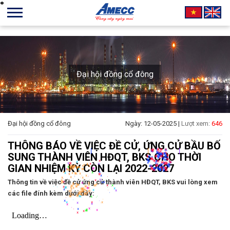
*
*
*
*
*
*
*
*
*
*
*
*
*
*
*
*
*
*
*
*
*
*
*
*
*
*
*
*
*
*
*
*
*
*
*
*
*
*
*
*
*
*
*
*
*
*
*
*
*
*
*
*
*
*
*
*
*
*
*
*
*
*
*
*
*
*
*
*
*
*
*
*
*
*
*
*
*
*
*
*
*
*
*
*
*
*
*
*
*
*
*
*
*
*
*
*
*
*
*
*
*
*
*
*
*
*
*
*
*
*
*
*
*
*
*
*
*
*
*
*
*
*
*
*
*
*
*
*
*
*
*
*
*
*
*
*
*
*
*
*
*
*
*
*
*
*
*
*
*
*
*
*
*
*
*
*
*
*
*
*
*
*
*
*
*
*
*
*
*
*
*
*
*
*
*
*
*
*
*
*
*
*
*
*
*
*
*
*
*
*
*
*
*
*
*
*
*
*
*
*
*
*
*
*
*
*
*
*
*
*
*
*
*
*
*
*
*
*
*
*
*
*
*
*
*
*
*
*
*
*
*
*
*
*
*
*
*
*
*
*
*
*
*
*
*
*
*
*
*
*
*
*
*
*
*
*
*
*
*
*
*
*
*
*
*
*
*
*
*
*
*
*
*
*
*
*
*
*
*
*
*
*
*
*
*
*
*
*
*
*
*
*
*
*
*
*
*
*
*
*
Đại hội đồng cổ đông
*
*
*
*
*
*
*
|
|
|
*
*
*
*
*
*
*
*
*
*
*
*
*
*
*
*
*
*
*
*
*
*
Đại hội đồng cổ đông
Ngày: 12-05-2025 |
Lượt xem:
646
*
*
*
*
*
*
*
*
*
*
*
*
*
*
*
*
*
*
*
*
*
*
*
*
*
*
*
*
*
*
*
*
*
*
*
*
*
*
*
*
*
*
*
*
*
*
*
*
*
*
*
*
*
*
*
*
*
*
*
*
*
*
*
*
*
*
*
*
*
*
*
*
*
*
*
*
*
*
*
THÔNG BÁO VỀ VIỆC ĐỀ CỬ, ỨNG CỬ BẦU BỐ
*
*
*
*
*
*
*
*
*
*
SUNG THÀNH VIÊN HĐQT, BKS CHO THỜI
*
*
*
*
*
*
*
*
*
*
*
*
*
GIAN NHIỆM KỲ CÒN LẠI 2022-2027
*
*
*
*
*
*
*
*
*
*
*
*
*
*
*
*
*
*
*
*
*
*
*
*
*
*
*
Thông tin về việc đề cử ứng cử thành viên HĐQT, BKS vui lòng xem
*
*
*
*
*
*
*
*
*
*
*
*
*
*
*
*
*
*
các file đính kèm dưới đây:
*
*
*
*
*
*
*
*
*
*
*
*
*
*
*
*
*
*
*
*
*
*
*
*
*
*
*
*
*
*
*
*
*
*
*
*
*
*
*
*