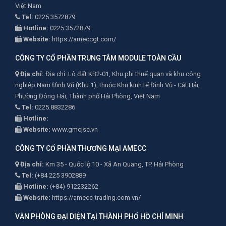
Việt Nam
Tel:
0225 3572879
Hotline:
0225 3572879
Website:
https://ameccgt.com/
CÔNG TY CỔ PHẦN TRUNG TÂM MODULE TOÀN CẦU
Địa chỉ:
Địa chỉ: Lô đất KB2-01, Khu phi thuế quan và khu công
nghiệp Nam Đình Vũ (Khu 1), thuộc Khu kinh tế Đình Vũ - Cát Hải,
Phường Đông Hải, Thành phố Hải Phòng, Việt Nam
Tel:
0225.8832286
Hotline:
Website:
www.gmcjsc.vn
CÔNG TY CỔ PHẦN THƯƠNG MẠI AMECC
Địa chỉ:
Km 35 - Quốc lộ 10 - Xã An Quang, TP. Hải Phòng
Tel:
(+84 225 3902889
Hotline:
(+84) 912232262
Website:
https://amecc-trading.com.vn/
VĂN PHÒNG ĐẠI DIỆN TẠI THÀNH PHỐ HỒ CHÍ MINH