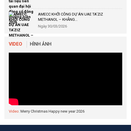
AMECC KHỞI CÔNG DỰ ÁN UAE TA’ZIZ
METHANOL – KHẲNG...
Ngày 30/03/2026
VIDEO
HÌNH ẢNH
Video
: Merry Christmas Happy new year 2026