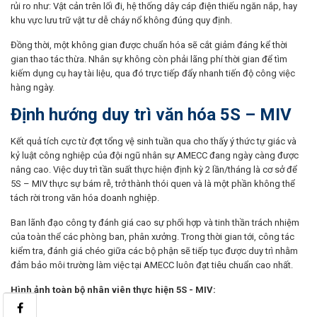
rủi ro như: Vật cản trên lối đi, hệ thống dây cáp điện thiếu ngăn nắp, hay
khu vực lưu trữ vật tư dễ cháy nổ không đúng quy định.
Đồng thời, một không gian được chuẩn hóa sẽ cắt giảm đáng kể thời
gian thao tác thừa. Nhân sự không còn phải lãng phí thời gian để tìm
kiếm dụng cụ hay tài liệu, qua đó trực tiếp đẩy nhanh tiến độ công việc
hàng ngày.
Định hướng duy trì văn hóa 5S – MIV
Kết quả tích cực từ đợt tổng vệ sinh tuần qua cho thấy ý thức tự giác và
kỷ luật công nghiệp của đội ngũ nhân sự AMECC đang ngày càng được
nâng cao. Việc duy trì tần suất thực hiện định kỳ 2 lần/tháng là cơ sở để
5S – MIV thực sự bám rễ, trở thành thói quen và là một phần không thể
tách rời trong văn hóa doanh nghiệp.
Ban lãnh đạo công ty đánh giá cao sự phối hợp và tinh thần trách nhiệm
của toàn thể các phòng ban, phân xưởng. Trong thời gian tới, công tác
kiểm tra, đánh giá chéo giữa các bộ phận sẽ tiếp tục được duy trì nhằm
đảm bảo môi trường làm việc tại AMECC luôn đạt tiêu chuẩn cao nhất.
Hình ảnh toàn bộ nhân viên thực hiện 5S - MIV: