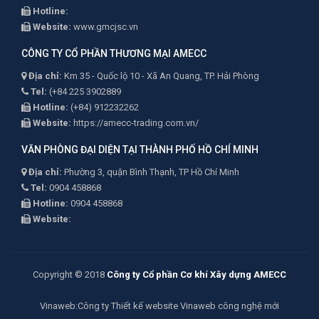
Hotline:
Website:
www.gmcjsc.vn
CÔNG TY CỔ PHẦN THƯƠNG MẠI AMECC
Địa chỉ:
Km 35 - Quốc lộ 10 - Xã An Quang, TP. Hải Phòng
Tel:
(+84 225 3902889
Hotline:
(+84) 912232262
Website:
https://amecc-trading.com.vn/
VĂN PHÒNG ĐẠI DIỆN TẠI THÀNH PHỐ HỒ CHÍ MINH
Địa chỉ:
Phường 3, quận Bình Thạnh, TP Hồ Chí Minh
Tel:
0904 458868
Hotline:
0904 458868
Website:
Copyright © 2018
Công ty Cổ phần Cơ khí Xây dựng AMECC
Vinaweb
:Công ty
Thiết kế website Vinaweb
công nghệ mới