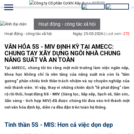
Hoạt động - công tác xã hội
Hoạt động - công tác xã hội
Ngày: 25-05-2026 |
Lượt xem:
272
VĂN HÓA 5S - MIV ĐỊNH KỲ TẠI AMECC:
CHUNG TAY XÂY DỰNG NGÔI NHÀ CHUNG
NĂNG SUẤT VÀ AN TOÀN
Tại AMECC, chúng tôi tin rằng một môi trường làm việc ngăn nắp,
khoa học không chỉ là nền tảng của năng suất mà còn là "tấm
gương" phản chiếu tinh thần trách nhiệm và sự chuyên nghiệp của
mỗi thành viên. Vì vậy, thay vì những chiến dịch "lễ phát động" rầm
rộ rồi thôi, hoạt động
5S - MIV
(Sàng lọc, Sắp xếp, Sạch sẽ, Săn sóc,
Sẵn sàng - tích hợp MIV) đã được chúng tôi đưa vào trở thành một
nét văn hóa định kỳ, diễn ra đều đặn trên toàn hệ thống.
Tinh thần 5S - MIS: Hơn cả việc dọn dẹp