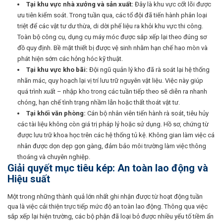
Tại khu vực nhà xưởng và sản xuất:
Đây là khu vực cốt lõi được
ưu tiên kiểm soát. Trong tuần qua, các tổ đội đã tiến hành phân loại
triệt để các vật tư dư thừa, di dời phế liệu ra khỏi khu vực thi công.
Toàn bộ công cụ, dụng cụ máy móc được sắp xếp lại theo đúng sơ
đồ quy định. Bề mặt thiết bị được vệ sinh nhằm hạn chế hao mòn và
phát hiện sớm các hỏng hóc kỹ thuật.
Tại khu vực kho bãi:
Đội ngũ quản lý kho đã rà soát lại hệ thống
nhãn mác, quy hoạch lại vị trí lưu trữ nguyên vật liệu. Việc này giúp
quá trình xuất – nhập kho trong các tuần tiếp theo sẽ diễn ra nhanh
chóng, hạn chế tình trạng nhầm lẫn hoặc thất thoát vật tư.
Tại khối văn phòng:
Cán bộ nhân viên tiến hành rà soát, tiêu hủy
các tài liệu không còn giá trị pháp lý hoặc sử dụng. Hồ sơ, chứng từ
được lưu trữ khoa học trên các hệ thống tủ kệ. Không gian làm việc cá
nhân được dọn dẹp gọn gàng, đảm bảo môi trường làm việc thông
thoáng và chuyên nghiệp.
Giải quyết mục tiêu kép: An toàn lao động và
Hiệu suất
Một trong những thành quả lớn nhất ghi nhận được từ hoạt động tuần
qua là việc cải thiện trực tiếp mức độ an toàn lao động. Thông qua việc
sắp xếp lại hiện trường, các bộ phận đã loại bỏ được nhiều yếu tố tiềm ẩn