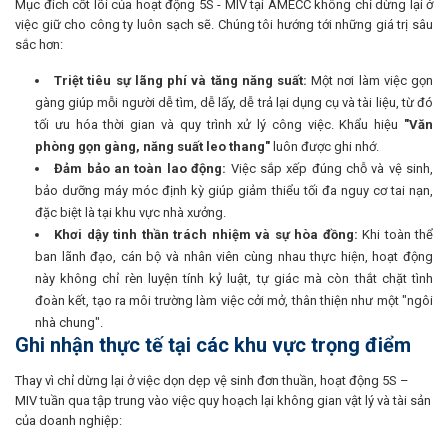
Mục đích cốt lõi của hoạt động 5S - MIV tại AMECC không chỉ dừng lại ở
việc giữ cho công ty luôn sạch sẽ. Chúng tôi hướng tới những giá trị sâu
sắc hơn:
Triệt tiêu sự lãng phí và tăng năng suất:
Một nơi làm việc gọn
gàng giúp mỗi người dễ tìm, dễ lấy, dễ trả lại dụng cụ và tài liệu, từ đó
tối ưu hóa thời gian và quy trình xử lý công việc. Khẩu hiệu
"Văn
phòng gọn gàng, năng suất leo thang"
luôn được ghi nhớ.
Đảm bảo an toàn lao động:
Việc sắp xếp đúng chỗ và vệ sinh,
bảo dưỡng máy móc định kỳ giúp giảm thiểu tối đa nguy cơ tai nạn,
đặc biệt là tại khu vực nhà xưởng.
Khơi dậy tinh thần trách nhiệm và sự hòa đồng:
Khi toàn thể
ban lãnh đạo, cán bộ và nhân viên cùng nhau thực hiện, hoạt động
này không chỉ rèn luyện tính kỷ luật, tự giác mà còn thắt chặt tình
đoàn kết, tạo ra môi trường làm việc cởi mở, thân thiện như một "ngôi
nhà chung".
Ghi nhận thực tế tại các khu vực trọng điểm
Thay vì chỉ dừng lại ở việc dọn dẹp vệ sinh đơn thuần, hoạt động 5S –
MIV tuần qua tập trung vào việc quy hoạch lại không gian vật lý và tài sản
của doanh nghiệp: