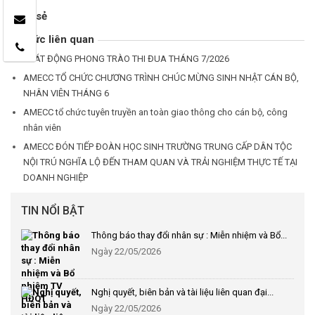
Chia sẻ
Tin tức liên quan
PHÁT ĐỘNG PHONG TRÀO THI ĐUA THÁNG 7/2026
AMECC TỔ CHỨC CHƯƠNG TRÌNH CHÚC MỪNG SINH NHẬT CÁN BỘ,
NHÂN VIÊN THÁNG 6
AMECC tổ chức tuyên truyền an toàn giao thông cho cán bộ, công
nhân viên
AMECC ĐÓN TIẾP ĐOÀN HỌC SINH TRƯỜNG TRUNG CẤP DÂN TỘC
NỘI TRÚ NGHĨA LỘ ĐẾN THAM QUAN VÀ TRẢI NGHIỆM THỰC TẾ TẠI
DOANH NGHIỆP
TIN NỔI BẬT
Thông báo thay đổi nhân sự : Miễn nhiệm và Bổ...
Ngày 22/05/2026
Nghị quyết, biên bản và tài liệu liên quan đại...
Ngày 22/05/2026