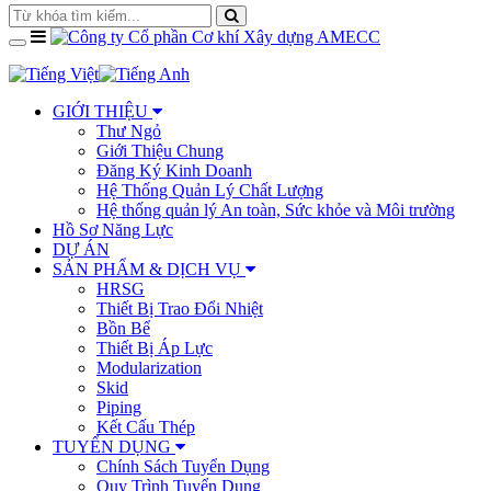
GIỚI THIỆU
Thư Ngỏ
Giới Thiệu Chung
Đăng Ký Kinh Doanh
Hệ Thống Quản Lý Chất Lượng
Hệ thống quản lý An toàn, Sức khỏe và Môi trường
Hồ Sơ Năng Lực
DỰ ÁN
SẢN PHẨM & DỊCH VỤ
HRSG
Thiết Bị Trao Đổi Nhiệt
Bồn Bể
Thiết Bị Áp Lực
Modularization
Skid
Piping
Kết Cấu Thép
TUYỂN DỤNG
Chính Sách Tuyển Dụng
Quy Trình Tuyển Dụng