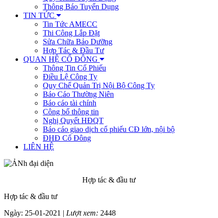
Thông Báo Tuyển Dụng
TIN TỨC
Tin Tức AMECC
Thi Công Lắp Đặt
Sửa Chữa Bảo Dưỡng
Hợp Tác & Đầu Tư
QUAN HỆ CỔ ĐÔNG
Thông Tin Cổ Phiếu
Điều Lệ Công Ty
Quy Chế Quản Trị Nội Bộ Công Ty
Báo Cáo Thường Niên
Báo cáo tài chính
Công bố thông tin
Nghị Quyết HĐQT
Báo cáo giao dịch cổ phiếu CĐ lớn, nội bộ
ĐHĐ Cổ Đông
LIÊN HỆ
Hợp tác & đầu tư
Hợp tác & đầu tư
Ngày: 25-01-2021 |
Lượt xem:
2448