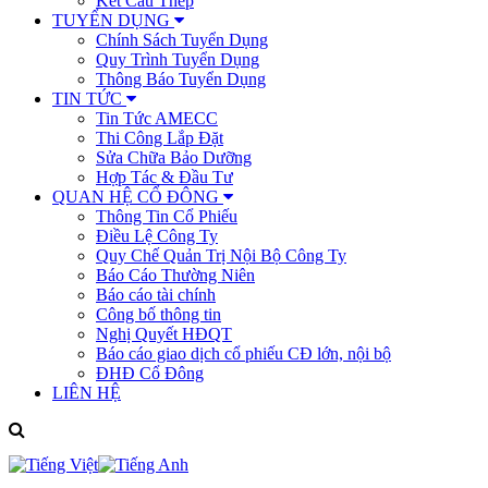
Kết Cấu Thép
TUYỂN DỤNG
Chính Sách Tuyển Dụng
Quy Trình Tuyển Dụng
Thông Báo Tuyển Dụng
TIN TỨC
Tin Tức AMECC
Thi Công Lắp Đặt
Sửa Chữa Bảo Dưỡng
Hợp Tác & Đầu Tư
QUAN HỆ CỔ ĐÔNG
Thông Tin Cổ Phiếu
Điều Lệ Công Ty
Quy Chế Quản Trị Nội Bộ Công Ty
Báo Cáo Thường Niên
Báo cáo tài chính
Công bố thông tin
Nghị Quyết HĐQT
Báo cáo giao dịch cổ phiếu CĐ lớn, nội bộ
ĐHĐ Cổ Đông
LIÊN HỆ