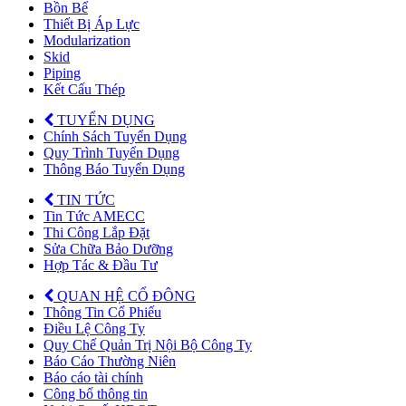
Bồn Bể
Thiết Bị Áp Lực
Modularization
Skid
Piping
Kết Cấu Thép
TUYỂN DỤNG
Chính Sách Tuyển Dụng
Quy Trình Tuyển Dụng
Thông Báo Tuyển Dụng
TIN TỨC
Tin Tức AMECC
Thi Công Lắp Đặt
Sửa Chữa Bảo Dưỡng
Hợp Tác & Đầu Tư
QUAN HỆ CỔ ĐÔNG
Thông Tin Cổ Phiếu
Điều Lệ Công Ty
Quy Chế Quản Trị Nội Bộ Công Ty
Báo Cáo Thường Niên
Báo cáo tài chính
Công bố thông tin