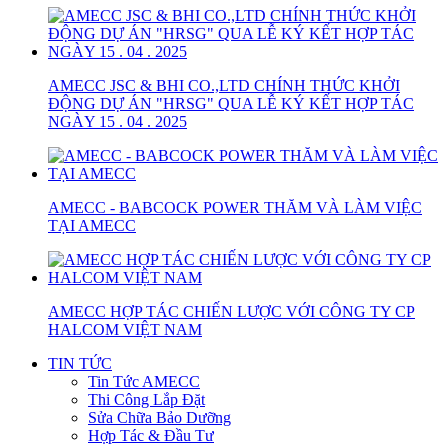
AMECC JSC & BHI CO.,LTD CHÍNH THỨC KHỞI
ĐỘNG DỰ ÁN "HRSG" QUA LỄ KÝ KẾT HỢP TÁC
NGÀY 15 . 04 . 2025
AMECC - BABCOCK POWER THĂM VÀ LÀM VIỆC
TẠI AMECC
AMECC HỢP TÁC CHIẾN LƯỢC VỚI CÔNG TY CP
HALCOM VIỆT NAM
TIN TỨC
Tin Tức AMECC
Thi Công Lắp Đặt
Sửa Chữa Bảo Dưỡng
Hợp Tác & Đầu Tư