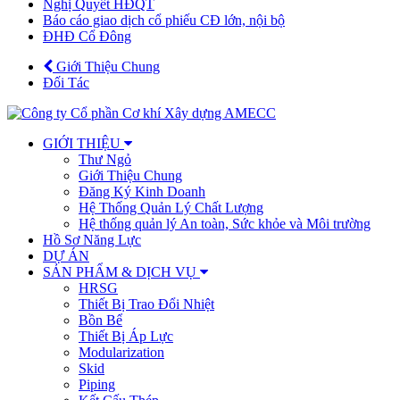
Nghị Quyết HĐQT
Báo cáo giao dịch cổ phiếu CĐ lớn, nội bộ
ĐHĐ Cổ Đông
Giới Thiệu Chung
Đối Tác
GIỚI THIỆU
Thư Ngỏ
Giới Thiệu Chung
Đăng Ký Kinh Doanh
Hệ Thống Quản Lý Chất Lượng
Hệ thống quản lý An toàn, Sức khỏe và Môi trường
Hồ Sơ Năng Lực
DỰ ÁN
SẢN PHẨM & DỊCH VỤ
HRSG
Thiết Bị Trao Đổi Nhiệt
Bồn Bể
Thiết Bị Áp Lực
Modularization
Skid
Piping