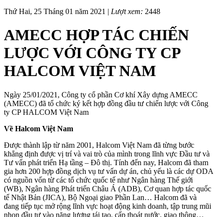
Thứ Hai, 25 Tháng 01 năm 2021 |
Lượt xem:
2448
AMECC HỢP TÁC CHIẾN
LƯỢC VỚI CÔNG TY CP
HALCOM VIỆT NAM
Ngày 25/01/2021, Công ty cổ phần Cơ khí Xây dựng AMECC
(AMECC) đã tổ chức ký kết hợp đồng đầu tư chiến lược với Công
ty CP HALCOM Việt Nam
Về Halcom Việt Nam
Được thành lập từ năm 2001, Halcom Việt Nam đã từng bước
khẳng định được vị trí và vai trò của mình trong lĩnh vực Đầu tư và
Tư vấn phát triển Hạ tầng – Đô thị. Tính đến nay, Halcom đã tham
gia hơn 200 hợp đồng dịch vụ tư vấn dự án, chủ yếu là các dự ODA
có nguồn vốn từ các tổ chức quốc tế như Ngân hàng Thế giới
(WB), Ngân hàng Phát triển Châu Á (ADB), Cơ quan hợp tác quốc
tế Nhật Bản (JICA), Bộ Ngoại giao Phần Lan… Halcom đã và
đang tiếp tục mở rộng lĩnh vực hoạt động kinh doanh, tập trung mũi
nhọn đầu tư vào năng lượng tái tạo, cấp thoát nước, giao thông…