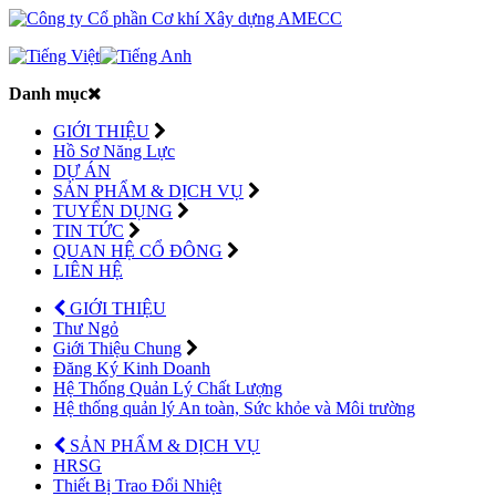
Danh mục
GIỚI THIỆU
Hồ Sơ Năng Lực
DỰ ÁN
SẢN PHẨM & DỊCH VỤ
TUYỂN DỤNG
TIN TỨC
QUAN HỆ CỔ ĐÔNG
LIÊN HỆ
GIỚI THIỆU
Thư Ngỏ
Giới Thiệu Chung
Đăng Ký Kinh Doanh
Hệ Thống Quản Lý Chất Lượng
Hệ thống quản lý An toàn, Sức khỏe và Môi trường
SẢN PHẨM & DỊCH VỤ
HRSG
Thiết Bị Trao Đổi Nhiệt