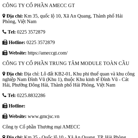
CÔNG TY CỔ PHẦN AMECC GT
Địa chỉ:
Km 35, quốc lộ 10, Xã An Quang, Thành phố Hải
Phòng, Việt Nam
Tel:
0225 3572879
Hotline:
0225 3572879
Website:
https://ameccgt.com/
CÔNG TY CỔ PHẦN TRUNG TÂM MODULE TOÀN CẦU
Địa chỉ:
Địa chỉ: Lô đất KB2-01, Khu phi thuế quan và khu công
nghiệp Nam Đình Vũ (Khu 1), thuộc Khu kinh tế Đình Vũ - Cát
Hải, Phường Đông Hải, Thành phố Hải Phòng, Việt Nam
Tel:
0225.8832286
Hotline:
Website:
www.gmcjsc.vn
Công ty Cổ phần Thương mại AMECC
Địa chỉ:
Km 35 - Quốc lộ 10 - Xã An Quang, TP. Hải Phòng