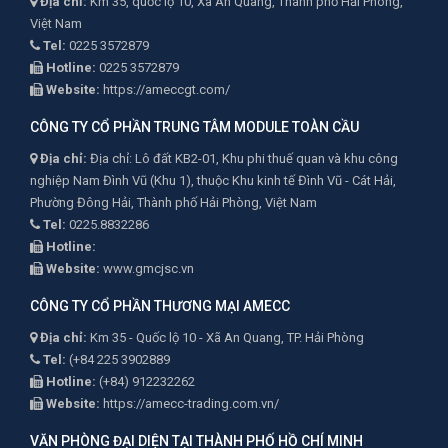
Địa chỉ:
Km 35, quốc lộ 10, Xã An Quang, Thành phố Hải Phòng,
Việt Nam
Tel:
0225 3572879
Hotline:
0225 3572879
Website:
https://ameccgt.com/
CÔNG TY CỔ PHẦN TRUNG TÂM MODULE TOÀN CẦU
Địa chỉ:
Địa chỉ: Lô đất KB2-01, Khu phi thuế quan và khu công
nghiệp Nam Đình Vũ (Khu 1), thuộc Khu kinh tế Đình Vũ - Cát Hải,
Phường Đông Hải, Thành phố Hải Phòng, Việt Nam
Tel:
0225.8832286
Hotline:
Website:
www.gmcjsc.vn
CÔNG TY CỔ PHẦN THƯƠNG MẠI AMECC
Địa chỉ:
Km 35 - Quốc lộ 10 - Xã An Quang, TP. Hải Phòng
Tel:
(+84 225 3902889
Hotline:
(+84) 912232262
Website:
https://amecc-trading.com.vn/
VĂN PHÒNG ĐẠI DIỆN TẠI THÀNH PHỐ HỒ CHÍ MINH