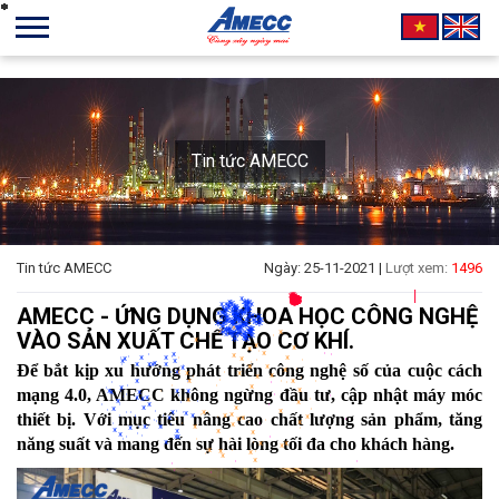
Tin tức AMECC
*
*
*
*
*
*
*
*
*
*
*
*
*
*
*
*
*
*
*
*
*
*
*
*
*
*
*
*
*
*
*
*
*
*
*
*
*
*
*
*
*
*
*
*
*
*
*
*
*
*
*
*
*
*
*
*
*
*
Tin tức AMECC
Ngày: 25-11-2021 |
Lượt xem:
1496
*
*
*
*
*
*
*
*
*
*
*
*
*
*
*
*
*
*
*
*
*
*
*
*
*
*
*
*
*
*
*
*
*
*
*
*
*
*
*
*
*
*
*
*
*
*
*
*
*
*
*
*
*
*
*
*
*
*
*
*
*
*
*
*
*
*
*
*
*
*
*
*
*
*
AMECC - ỨNG DỤNG KHOA HỌC CÔNG NGHỆ
*
*
*
*
*
*
*
*
*
*
*
*
*
*
*
*
*
*
*
*
*
*
*
*
*
*
*
*
*
*
*
*
*
*
*
*
*
*
*
*
*
*
*
*
*
*
VÀO SẢN XUẤT CHẾ TẠO CƠ KHÍ.
*
*
*
*
*
*
*
*
*
*
*
*
*
*
*
*
*
*
*
*
*
*
*
*
*
*
*
*
*
*
*
*
*
*
*
*
*
*
*
*
*
*
*
*
*
*
*
*
*
*
*
*
*
*
*
*
*
*
*
*
*
Để bắt kịp xu hướng phát triển công nghệ số của cuộc cách
*
*
*
*
*
*
*
*
*
*
*
*
*
*
*
*
*
*
*
*
mạng 4.0, AMECC không ngừng đầu tư, cập nhật máy móc
*
*
*
*
*
*
*
*
*
*
*
*
*
*
*
*
thiết bị. Với mục tiêu nâng cao chất lượng sản phẩm, tăng
*
năng suất và mang đến sự hài lòng tối đa cho khách hàng.
*
*
*
*