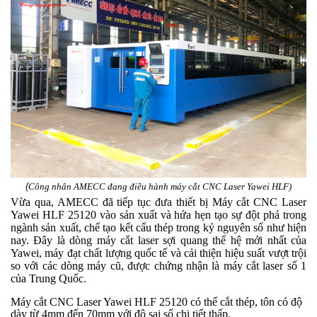
*
*
*
*
(
Công nhân AMECC đang điều hành máy cắt CNC Laser Yawei HLF)
Vừa qua, AMECC đã tiếp tục đưa thiết bị Máy cắt CNC Laser
Yawei HLF 25120 vào sản xuất và hứa hẹn tạo sự đột phá trong
ngành sản xuất, chế tạo kết cấu thép trong kỷ nguyên số như hiện
nay.
Đây là dòng máy cắt laser sợi quang thế hệ mới nhất của
Yawei, máy đạt chất lượng quốc tế và cải thiện hiệu suất vượt trội
so với các dòng máy cũ, được chứng nhận là máy cắt laser số 1
của Trung Quốc.
Máy cắt CNC Laser Yawei HLF 25120 có thể cắt thép, tôn có độ
dày từ 4mm đến 70mm với độ sai số chi tiết thấp.