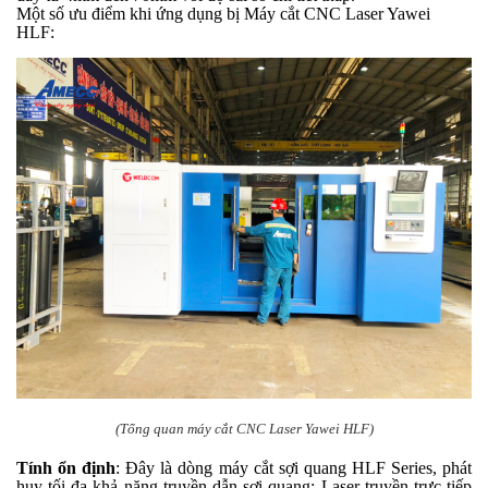
Một số ưu điểm khi ứng dụng bị Máy cắt CNC Laser Yawei
HLF:
(Tổng quan máy cắt CNC Laser Yawei HLF)
Tính ổn định
: Đây là dòng máy cắt sợi quang HLF Series, phát
huy tối đa khả năng truyền dẫn sợi quang; Laser truyền trực tiếp