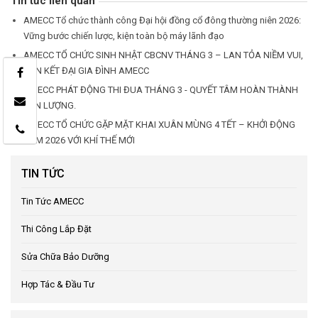
Tin tức liên quan
AMECC Tổ chức thành công Đại hội đồng cổ đông thường niên 2026:
Vững bước chiến lược, kiện toàn bộ máy lãnh đạo
AMECC TỔ CHỨC SINH NHẬT CBCNV THÁNG 3 – LAN TỎA NIỀM VUI,
GẮN KẾT ĐẠI GIA ĐÌNH AMECC
AMECC PHÁT ĐỘNG THI ĐUA THÁNG 3 - QUYẾT TÂM HOÀN THÀNH
SẢN LƯỢNG.
AMECC TỔ CHỨC GẶP MẶT KHAI XUÂN MÙNG 4 TẾT – KHỞI ĐỘNG
NĂM 2026 VỚI KHÍ THẾ MỚI
TIN TỨC
Tin Tức AMECC
Thi Công Lắp Đặt
Sửa Chữa Bảo Dưỡng
Hợp Tác & Đầu Tư