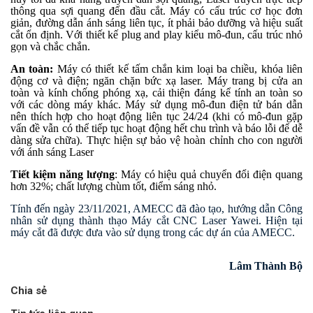
thông qua sợi quang đến đầu cắt. Máy có cấu trúc cơ học đơn
giản, đường dẫn ánh sáng liên tục, ít phải bảo dưỡng và hiệu suất
cắt ổn định. Với thiết kế plug and play kiểu mô-đun, cấu trúc nhỏ
gọn và chắc chắn.
An toàn:
Máy có thiết kế tấm chắn kim loại ba chiều, khóa liên
động cơ và điện; ngăn chặn bức xạ laser. Máy trang bị cửa an
toàn và kính chống phóng xạ, cải thiện đáng kể tính an toàn so
với các dòng máy khác. Máy sử dụng mô-đun điện tử bán dẫn
nên thích hợp cho hoạt động liên tục 24/24 (khi có mô-đun gặp
vấn đề vẫn có thể tiếp tục hoạt động hết chu trình và báo lỗi để dễ
dàng sửa chữa). Thực hiện sự bảo vệ hoàn chỉnh cho con người
với ánh sáng Laser
Tiết kiệm năng lượng
: Máy có hiệu quả chuyển đổi điện quang
hơn 32%; chất lượng chùm tốt, điểm sáng nhỏ.
Tính đến ngày 23/11/2021, AMECC đã đào tạo, hướng dẫn Công
nhân sử dụng thành thạo Máy cắt CNC Laser Yawei. Hiện tại
máy cắt đã được đưa vào sử dụng trong các dự án của AMECC.
Lâm Thành Bộ
Chia sẻ