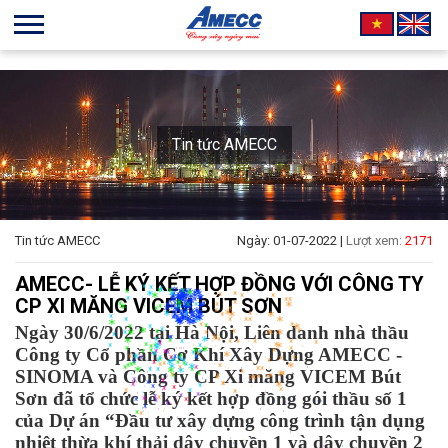
Tin tức AMECC
Tin tức AMECC
Ngày: 01-07-2022 |
Lượt xem:
2171
AMECC- LỄ KÝ KẾT HỢP ĐỒNG VỚI CÔNG TY
CP XI MĂNG VICEM BÚT SƠN
Ngày 30/6/2022 tại Hà Nội, Liên danh nhà thầu
*
Công ty Cổ phần Cơ Khí Xây Dựng AMECC -
*
SINOMA và Công ty CP Xi măng VICEM Bút
Sơn đã tổ chức lễ ký kết hợp đồng gói thầu số 1
*
của Dự án “Đầu tư xây dựng công trình tận dụng
*
*
nhiệt thừa khí thải dây chuyền 1 và dây chuyền 2