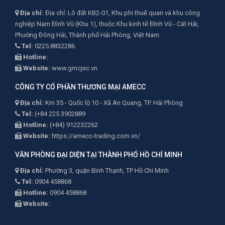
Địa chỉ:
Địa chỉ: Lô đất KB2-01, Khu phi thuế quan và khu công
nghiệp Nam Đình Vũ (Khu 1), thuộc Khu kinh tế Đình Vũ - Cát Hải,
Phường Đông Hải, Thành phố Hải Phòng, Việt Nam
Tel:
0225.8832286
Hotline:
Website:
www.gmcjsc.vn
CÔNG TY CỔ PHẦN THƯƠNG MẠI AMECC
Địa chỉ:
Km 35 - Quốc lộ 10 - Xã An Quang, TP. Hải Phòng
Tel:
(+84 225 3902889
Hotline:
(+84) 912232262
Website:
https://amecc-trading.com.vn/
VĂN PHÒNG ĐẠI DIỆN TẠI THÀNH PHỐ HỒ CHÍ MINH
Địa chỉ:
Phường 3, quận Bình Thạnh, TP Hồ Chí Minh
Tel:
0904 458868
Hotline:
0904 458868
Website: