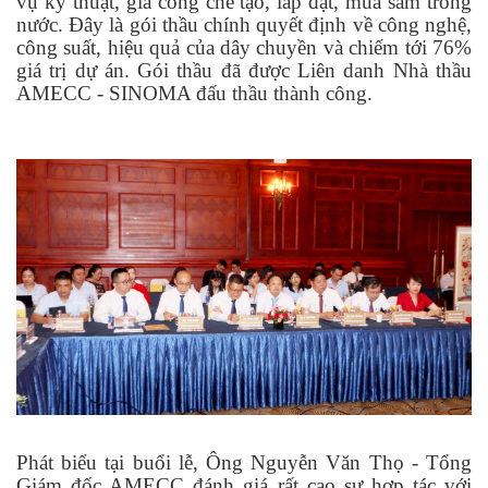
vụ kỹ thuật, gia công chế tạo, lắp đặt, mua sắm trong
nước
.
Đây là gói thầu chính quyết định về công nghệ,
công suất, hiệu quả của dây chuyền và chiếm tới 76%
giá trị dự án. Gói thầu đã được Liên danh Nhà thầu
AMECC - SINOMA đấu thầu thành công.
Phát biểu tại buổi lễ, Ông Nguyễn Văn Thọ - Tổng
Giám đốc AMECC đánh giá rất cao sự hợp tác với