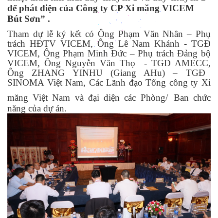
để phát điện của Công ty CP Xi măng VICEM
Bút Sơn” .
Tham dự lễ ký kết có Ông Phạm Văn Nhân – Phụ
trách HĐTV VICEM,
Ông Lê Nam Khánh - TGĐ
VICEM
, Ông Phạm Minh Đức – Phụ trách Đảng bộ
VICEM,
Ông Nguyễn Văn Thọ - TGĐ AMECC
,
Ông ZHANG YINHU (Giang AHu) – TGĐ
SINOMA Việt Nam
,
Các
L
ãnh đạo Tổng công ty Xi
măng Việt Nam và đại diện các
P
hòng
/
B
an chức
năng của dự án.