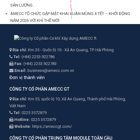
SẢN LƯỢNG.
AMECC TỔ CHỨC GẶP MẶT KHAI XUÂN MÙNG 4 TẾT – KHỞI ĐỘNG
NĂM 2026 VỚI KHÍ THẾ MỚI
Địa chỉ:
Km 35 - Quốc lộ 10 - Xã An Quang, TP. Hải Phòng
Tel:
(+84) 2253.922786
Fax:
(+84) 2253.922783
Email:
business@amecc.com.vn
Đơn vị thành viên
CÔNG TY CỔ PHẦN AMECC GT
Địa chỉ:
Km 35, quốc lộ 10, Xã An Quang, Thành phố Hải Phòng,
Việt Nam
Tel:
0225 3572879
Hotline:
0225 3572879
Website:
https://ameccgt.com/
CÔNG TY CỔ PHẦN TRUNG TÂM MODULE TOÀN CẦU