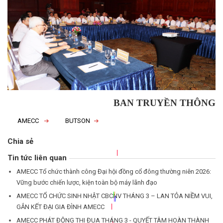
BAN TRUYỀN THÔNG
|
AMECC
BUTSON
Chia sẻ
|
|
|
|
Tin tức liên quan
|
AMECC Tổ chức thành công Đại hội đồng cổ đông thường niên 2026:
|
Vững bước chiến lược, kiện toàn bộ máy lãnh đạo
|
|
AMECC TỔ CHỨC SINH NHẬT CBCNV THÁNG 3 – LAN TỎA NIỀM VUI,
|
GẮN KẾT ĐẠI GIA ĐÌNH AMECC
AMECC PHÁT ĐỘNG THI ĐUA THÁNG 3 - QUYẾT TÂM HOÀN THÀNH