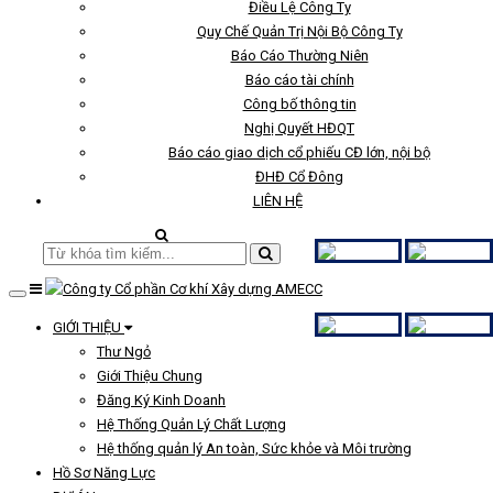
Điều Lệ Công Ty
Quy Chế Quản Trị Nội Bộ Công Ty
Báo Cáo Thường Niên
Báo cáo tài chính
Công bố thông tin
Nghị Quyết HĐQT
Báo cáo giao dịch cổ phiếu CĐ lớn, nội bộ
ĐHĐ Cổ Đông
LIÊN HỆ
GIỚI THIỆU
Thư Ngỏ
Giới Thiệu Chung
Đăng Ký Kinh Doanh
Hệ Thống Quản Lý Chất Lượng
Hệ thống quản lý An toàn, Sức khỏe và Môi trường
Hồ Sơ Năng Lực