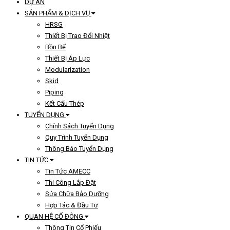
DỰ ÁN
SẢN PHẨM & DỊCH VỤ
HRSG
Thiết Bị Trao Đổi Nhiệt
Bồn Bể
Thiết Bị Áp Lực
Modularization
Skid
Piping
Kết Cấu Thép
TUYỂN DỤNG
Chính Sách Tuyển Dụng
Quy Trình Tuyển Dụng
Thông Báo Tuyển Dụng
TIN TỨC
Tin Tức AMECC
Thi Công Lắp Đặt
Sửa Chữa Bảo Dưỡng
Hợp Tác & Đầu Tư
QUAN HỆ CỔ ĐÔNG
Thông Tin Cổ Phiếu