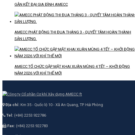
GẮN KẾT ĐẠI GIA ĐÌNH AMECC
AMECC PHÁT ĐỘNG THI ĐUA THÁNG 3 - QUYẾT TÂM HOÀN THÀNH
SẢN LƯỢNG.
AMECC TỔ CHỨC GẶP MẶT KHAI XUÂN MÙNG 4 TẾT – KHỞI ĐỘNG
NĂM 2026 VỚI KHÍ THẾ MỚI
Địa chỉ:
Km 35 - Quốc lộ 10 - Xã An Quang, TP. Hải Phòng
Tel:
(+84) 2253.922786
Fax:
(+84) 2253.922783