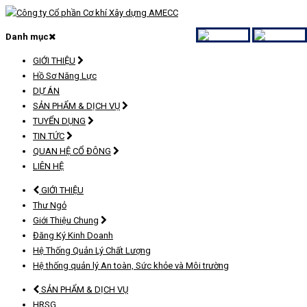
Danh mục
GIỚI THIỆU
Hồ Sơ Năng Lực
DỰ ÁN
SẢN PHẨM & DỊCH VỤ
TUYỂN DỤNG
TIN TỨC
QUAN HỆ CỔ ĐÔNG
LIÊN HỆ
GIỚI THIỆU
Thư Ngỏ
Giới Thiệu Chung
Đăng Ký Kinh Doanh
Hệ Thống Quản Lý Chất Lượng
Hệ thống quản lý An toàn, Sức khỏe và Môi trường
SẢN PHẨM & DỊCH VỤ
HRSG