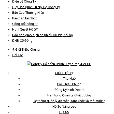
Điều Lệ Công Ty
Quy Chế Quản Trị Nội Bộ Công Ty
Báo Cáo Thường Niên
Báo cáo tài chính
Công bố thông tin
Nghị Quyết HĐQT
Báo cáo giao dịch cổ phiếu CĐ lớn, nội bộ
ĐHĐ Cổ Đông
Giới Thiệu Chung
Đối Tác
GIỚI THIỆU
Thư Ngỏ
Giới Thiệu Chung
Đăng Ký Kinh Doanh
Hệ Thống Quản Lý Chất Lượng
Hệ thống quản lý An toàn, Sức khỏe và Môi trường
Hồ Sơ Năng Lực
DỰ ÁN