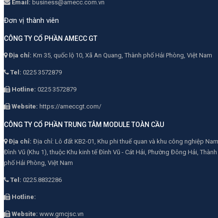
Email:
business@amecc.com.vn
Đơn vị thành viên
CÔNG TY CỔ PHẦN AMECC GT
Địa chỉ:
Km 35, quốc lộ 10, Xã An Quang, Thành phố Hải Phòng, Việt Nam
Tel:
0225 3572879
Hotline:
0225 3572879
Website:
https://ameccgt.com/
CÔNG TY CỔ PHẦN TRUNG TÂM MODULE TOÀN CẦU
Địa chỉ:
Địa chỉ: Lô đất KB2-01, Khu phi thuế quan và khu công nghiệp Na
Đình Vũ (Khu 1), thuộc Khu kinh tế Đình Vũ - Cát Hải, Phường Đông Hải, Thành
phố Hải Phòng, Việt Nam
Tel:
0225.8832286
Hotline:
Website:
www.gmcjsc.vn