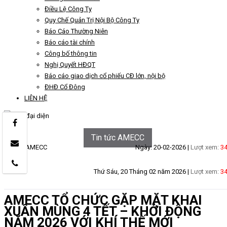
Điều Lệ Công Ty
Quy Chế Quản Trị Nội Bộ Công Ty
Báo Cáo Thường Niên
Báo cáo tài chính
Công bố thông tin
Nghị Quyết HĐQT
Báo cáo giao dịch cổ phiếu CĐ lớn, nội bộ
ĐHĐ Cổ Đông
LIÊN HỆ
Tin tức AMECC
Tin tức AMECC
Ngày: 20-02-2026 |
Lượt xem:
3
Thứ Sáu, 20 Tháng 02 năm 2026 |
Lượt xem:
3
AMECC TỔ CHỨC GẶP MẶT KHAI
XUÂN MÙNG 4 TẾT – KHỞI ĐỘNG
NĂM 2026 VỚI KHÍ THẾ MỚI