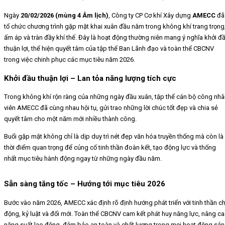
Ngày
20/02/2026 (mùng 4 Âm lịch)
, Công ty CP Cơ khí Xây dựng
AMECC
đã
tổ chức chương trình gặp mặt khai xuân đầu năm trong không khí trang trọng
ấm áp và tràn đầy khí thế. Đây là hoạt động thường niên mang ý nghĩa khởi đ
thuận lợi, thể hiện quyết tâm của tập thể Ban Lãnh đạo và toàn thể CBCNV
trong việc chinh phục các mục tiêu năm 2026.
Khởi đầu thuận lợi – Lan tỏa năng lượng tích cực
Trong không khí rộn ràng của những ngày đầu xuân, tập thể cán bộ công nhâ
viên AMECC đã cùng nhau hội tụ, gửi trao những lời chúc tốt đẹp và chia sẻ
quyết tâm cho một năm mới nhiều thành công.
Buổi gặp mặt không chỉ là dịp duy trì nét đẹp văn hóa truyền thống mà còn là
thời điểm quan trọng để củng cố tinh thần đoàn kết, tạo động lực và thống
nhất mục tiêu hành động ngay từ những ngày đầu năm.
Sẵn sàng tăng tốc – Hướng tới mục tiêu 2026
Bước vào năm 2026, AMECC xác định rõ định hướng phát triển với tinh thần c
động, kỷ luật và đổi mới. Toàn thể CBCNV cam kết phát huy năng lực, nâng c
năng suất lao động, đảm bảo an toàn và chất lượng trong mọi hoạt động sản