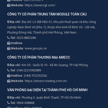
Website:
https://ameccgt.com/
CÔNG TY CỔ PHẦN TRUNG TÂM MODULE TOÀN CẦU
Địa chỉ:
Địa chỉ: Lô đất KB2-01, Khu phi thuế quan và khu công
nghiệp Nam Đình Vũ (Khu 1), thuộc Khu kinh tế Đình Vũ - Cát Hải,
Phường Đông Hải, Thành phố Hải Phòng, Việt Nam
Tel:
0225.8832286
Hotline:
Website:
www.gmcjsc.vn
CÔNG TY CỔ PHẦN THƯƠNG MẠI AMECC
Địa chỉ:
Km 35 - Quốc lộ 10 - Xã An Quang, TP. Hải Phòng
Tel:
(+84 225 3902889
Hotline:
(+84) 912232262
Website:
https://amecc-trading.com.vn/
VĂN PHÒNG ĐẠI DIỆN TẠI THÀNH PHỐ HỒ CHÍ MINH
Địa chỉ:
Phường 3, quận Bình Thạnh, TP Hồ Chí Minh
Tel:
0904 458868