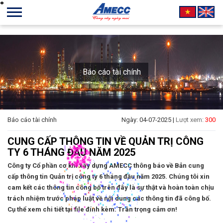
*
*
*
*
*
*
*
*
*
*
*
*
*
*
*
*
*
*
*
*
*
*
*
*
*
*
*
*
*
*
*
*
*
*
*
*
*
*
*
*
*
*
*
*
*
*
*
*
*
*
*
*
*
*
*
*
*
*
*
*
*
*
*
*
*
*
*
*
*
*
*
*
*
*
*
*
*
*
*
*
*
*
*
*
*
*
*
*
*
*
*
*
*
*
*
*
*
*
*
*
Báo cáo tài chính
Báo cáo tài chính
Ngày: 04-07-2025 |
Lượt xem:
300
|
*
*
*
*
*
*
*
*
*
CUNG CẤP THÔNG TIN VỀ QUẢN TRỊ CÔNG
*
*
*
*
*
*
*
*
*
*
*
*
*
*
*
TY 6 THÁNG ĐẦU NĂM 2025
*
*
*
*
*
*
*
*
*
*
*
*
*
*
*
*
*
*
*
*
*
*
*
*
Công ty Cổ phần cơ khí xây dựng AMECC thông báo về Bản cung
*
*
*
*
*
*
*
*
*
*
*
*
*
*
*
*
*
cấp thông tin Quản trị công ty 6 tháng đầu năm 2025. Chúng tôi xin
*
*
*
*
*
*
*
*
*
*
*
*
*
*
*
*
*
*
*
*
*
*
*
*
*
*
*
*
*
*
cam kết các thông tin công bố trên đây là sự thật và hoàn toàn chịu
*
*
*
*
*
*
*
*
*
*
trách nhiệm trước pháp luật về nội dung các thông tin đã công bố.
*
*
*
*
*
*
*
*
*
*
*
*
*
Cụ thể xem chi tiết tại file đính kèm. Trân trọng cảm ơn!
*
*
*
*
*
*
*
*
*
*
*
*
*
*
*
*
*
*