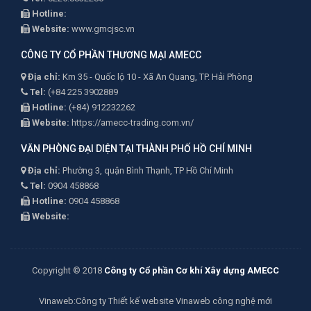
Hotline:
Website:
www.gmcjsc.vn
CÔNG TY CỔ PHẦN THƯƠNG MẠI AMECC
Địa chỉ:
Km 35 - Quốc lộ 10 - Xã An Quang, TP. Hải Phòng
Tel:
(+84 225 3902889
Hotline:
(+84) 912232262
Website:
https://amecc-trading.com.vn/
VĂN PHÒNG ĐẠI DIỆN TẠI THÀNH PHỐ HỒ CHÍ MINH
Địa chỉ:
Phường 3, quận Bình Thạnh, TP Hồ Chí Minh
Tel:
0904 458868
Hotline:
0904 458868
Website:
Copyright © 2018
Công ty Cổ phần Cơ khí Xây dựng AMECC
Vinaweb
:Công ty
Thiết kế website Vinaweb
công nghệ mới