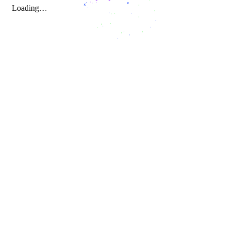
*
*
*
*
*
*
*
*
*
*
*
*
*
*
*
*
*
*
*
*
*
*
*
*