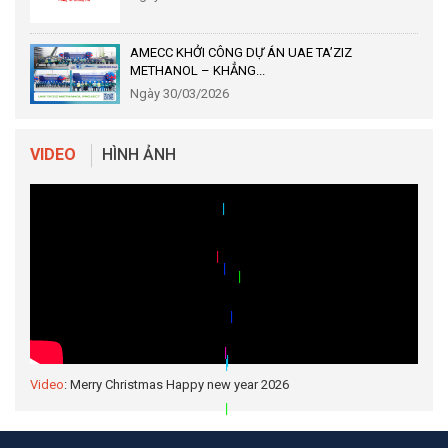
AMECC KHỞI CÔNG DỰ ÁN UAE TA’ZIZ
METHANOL – KHẲNG...
Ngày 30/03/2026
VIDEO
HÌNH ẢNH
|
|
|
|
|
|
|
|
|
Video
: Merry Christmas Happy new year 2026