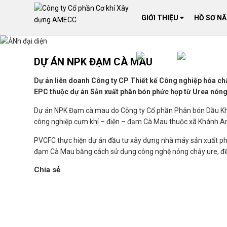
GIỚI THIỆU
HỒ SƠ N
DỰ ÁN NPK ĐẠM CÀ MAU
Dự án liên doanh Công ty CP Thiết kế Công nghiệp hóa ch
EPC thuộc dự án Sản xuất phân bón phức hợp từ Urea nóng
Dự án NPK Đạm cà mau do Công ty Cổ phần Phân bón Dầu Kh
công nghiệp cụm khí – điện – đạm Cà Mau thuộc xã Khánh An
PVCFC thực hiện dự án đầu tư xây dựng nhà máy sản xuất p
đạm Cà Mau bằng cách sử dụng công nghệ nóng chảy ure, đ
Chia sẻ