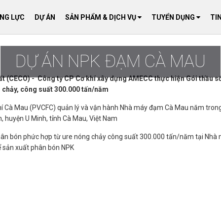
ĂNG LỰC
DỰ ÁN
SẢN PHẨM & DỊCH VỤ
TUYỂN DỤNG
TI
DỰ ÁN NPK ĐẠM CÀ MAU
ất (CECO) - Công ty CP Cơ khí xây dựng AMECC thực hiện Gói thầu số
 chảy, công suất 300.000 tấn/năm
í Cà Mau (PVCFC) quản lý và vận hành Nhà máy đạm Cà Mau năm tron
, huyện U Minh, tỉnh Cà Mau, Việt Nam
hân bón phức hợp từ ure nóng chảy công suất 300.000 tấn/năm tại Nhà
ể sản xuất phân bón NPK