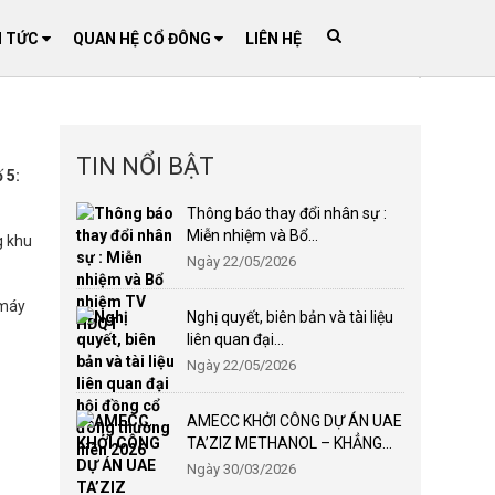
N TỨC
QUAN HỆ CỔ ĐÔNG
LIÊN HỆ
TIN NỔI BẬT
 5:
Thông báo thay đổi nhân sự :
Miễn nhiệm và Bổ...
g khu
Ngày 22/05/2026
 máy
Nghị quyết, biên bản và tài liệu
liên quan đại...
Ngày 22/05/2026
AMECC KHỞI CÔNG DỰ ÁN UAE
TA’ZIZ METHANOL – KHẲNG...
Ngày 30/03/2026