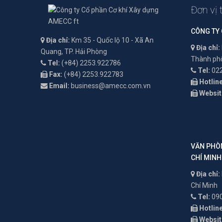
Đơn vị 
CÔNG TY
Địa chỉ:
Km 35 - Quốc lộ 10 - Xã An
Địa chỉ:
Quang, TP. Hải Phòng
Thành phố
Tel:
(+84) 2253.922786
Tel:
022
Fax:
(+84) 2253.922783
Hotline
Email:
business@amecc.com.vn
Websit
VĂN PHÒN
CHÍ MINH
Địa chỉ:
Chí Minh
Tel:
090
Hotline
Websit