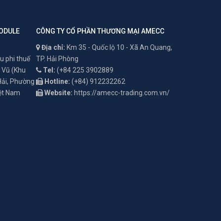
ODULE
CÔNG TY CỔ PHẦN THƯƠNG MẠI AMECC
Địa chỉ:
Km 35 - Quốc lộ 10 - Xã An Quang,
u phi thuế
TP. Hải Phòng
 Vũ (Khu
Tel:
(+84 225 3902889
 Hải, Phường
Hotline:
(+84) 912232262
iệt Nam
Website:
https://amecc-trading.com.vn/