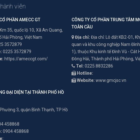
thành viên
 CỔ PHẦN AMECC GT
CÔNG TY CỔ PHẦN TRUNG TÂM M
TOÀN CẦU
Km 35, quốc lộ 10, Xã An Quang,
 Hải Phòng, Việt Nam
Địa chỉ:
Địa chỉ: Lô đất KB2-01, Kh
5 3572879
quan và khu công nghiệp Nam Đình
:
0225 3572879
1), thuộc Khu kinh tế Đình Vũ - Cát
e:
https://ameccgt.com/
Đông Hải, Thành phố Hải Phòng, V
Tel:
0225.8832286
Hotline:
Website:
www.gmcjsc.vn
G ĐẠI DIỆN TẠI THÀNH PHỐ HỒ
Phường 3, quận Bình Thạnh, TP Hồ
4 458868
:
0904 458868
e: