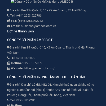
Địa chỉ:
Km 35 - Quốc lộ 10 - Xã An Quang, TP. Hải Phòng
Tel:
(+84) 2253.922786
Fax:
(+84) 2253.922783
Email:
business@amecc.com.vn
Đơn vị thành viên
CÔNG TY CỔ PHẦN AMECC GT
Địa chỉ:
Km 35, quốc lộ 10, Xã An Quang, Thành phố Hải Phòng,
Việt Nam
Tel:
0225 3572879
Hotline:
0225 3572879
Website:
https://ameccgt.com/
CÔNG TY CỔ PHẦN TRUNG TÂM MODULE TOÀN CẦU
Địa chỉ:
Địa chỉ: Lô đất KB2-01, Khu phi thuế quan và khu công
nghiệp Nam Đình Vũ (Khu 1), thuộc Khu kinh tế Đình Vũ - Cát Hải,
Phường Đông Hải, Thành phố Hải Phòng, Việt Nam
Tel:
0225.8832286
Hotline: