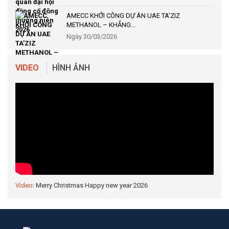
AMECC KHỞI CÔNG DỰ ÁN UAE TA’ZIZ
METHANOL – KHẲNG...
Ngày 30/03/2026
VIDEO
HÌNH ẢNH
Video
: Merry Christmas Happy new year 2026