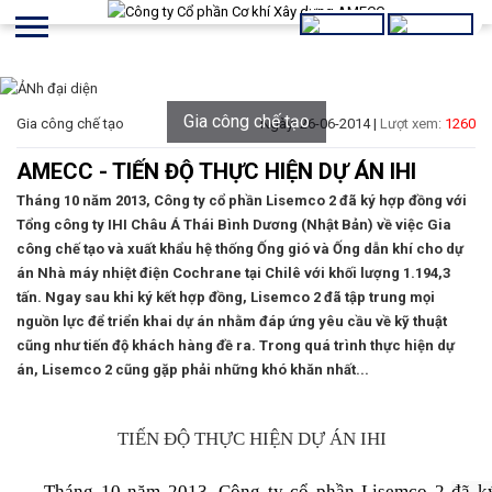
Gia công chế tạo
Gia công chế tạo
Ngày: 26-06-2014 |
Lượt xem:
1260
AMECC - TIẾN ĐỘ THỰC HIỆN DỰ ÁN IHI
Tháng 10 năm 2013, Công ty cổ phần Lisemco 2 đã ký hợp đồng với
Tổng công ty IHI Châu Á Thái Bình Dương (Nhật Bản) về việc Gia
công chế tạo và xuất khẩu hệ thống Ống gió và Ống dẫn khí cho dự
án Nhà máy nhiệt điện Cochrane tại Chilê với khối lượng 1.194,3
tấn. Ngay sau khi ký kết hợp đồng, Lisemco 2 đã tập trung mọi
nguồn lực để triển khai dự án nhằm đáp ứng yêu cầu về kỹ thuật
cũng như tiến độ khách hàng đề ra. Trong quá trình thực hiện dự
án, Lisemco 2 cũng gặp phải những khó khăn nhất...
TIẾN ĐỘ THỰC HIỆN DỰ ÁN IHI
Tháng 10 năm 2013, Công ty cổ phần Lisemco 2
đã k