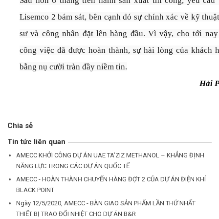
Sau hơn 6 tháng tiến hành sản xuất thi công, yêu cầu
Lisemco 2 bám sát, bên cạnh đó sự chính xác về kỹ thuậ
sư và công nhân đặt lên hàng đầu. Vì vậy, cho tới na
công việc đã được hoàn thành, sự hài lòng của khách 
bằng nụ cười tràn đầy niềm tin.
Hải 
H
Chia sẻ
Tin tức liên quan
AMECC KHỞI CÔNG DỰ ÁN UAE TA’ZIZ METHANOL – KHẲNG ĐỊNH
NĂNG LỰC TRONG CÁC DỰ ÁN QUỐC TẾ
AMECC - HOÀN THÀNH CHUYẾN HÀNG ĐỢT 2 CỦA DỰ ÁN ĐIỆN KHÍ
BLACK POINT
Ngày 12/5/2020, AMECC - BÀN GIAO SẢN PHẨM LẦN THỨ NHẤT
THIẾT BỊ TRAO ĐỔI NHIỆT CHO DỰ ÁN B&R