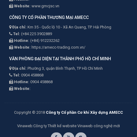
Website:
www.gmcjsc.vn
CÔNG TY CỔ PHẦN THƯƠNG MẠI AMECC
Địa chỉ:
Km 35 - Quốc lộ 10 - Xã An Quang, TP. Hải Phòng
Tel:
(+84 225 3902889
Hotline:
(+84) 912232262
Website:
https://amecc-trading.com.vn/
VĂN PHÒNG ĐẠI DIỆN TẠI THÀNH PHỐ HỒ CHÍ MINH
Địa chỉ:
Phường 3, quận Bình Thạnh, TP Hồ Chí Minh
Tel:
0904 458868
Hotline:
0904 458868
Website:
Copyright © 2018
Công ty Cổ phần Cơ khí Xây dựng AMECC
Vinaweb
:Công ty
Thiết kế website Vinaweb
công nghệ mới