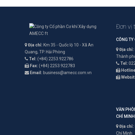
Đơn vị 
CÔNG TY
Địa chỉ:
Km 35 - Quốc lộ 10 - Xã An
Địa chỉ:
Quang, TP. Hải Phòng
Thành phố
Tel:
(+84) 2253.922786
Tel:
022
Fax:
(+84) 2253.922783
Hotline
Email:
business@amecc.com.vn
Websit
VĂN PHÒN
CHÍ MINH
Địa chỉ:
Chí Minh