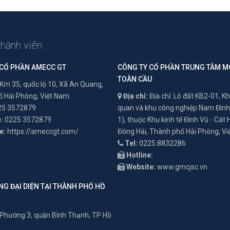
thành viên
 CỔ PHẦN AMECC GT
CÔNG TY CỔ PHẦN TRUNG TÂM M
TOÀN CẦU
Km 35, quốc lộ 10, Xã An Quang,
 Hải Phòng, Việt Nam
Địa chỉ:
Địa chỉ: Lô đất KB2-01, Kh
5 3572879
quan và khu công nghiệp Nam Đình
:
0225 3572879
1), thuộc Khu kinh tế Đình Vũ - Cát
e:
https://ameccgt.com/
Đông Hải, Thành phố Hải Phòng, V
Tel:
0225.8832286
Hotline:
Website:
www.gmcjsc.vn
G ĐẠI DIỆN TẠI THÀNH PHỐ HỒ
Phường 3, quận Bình Thạnh, TP Hồ