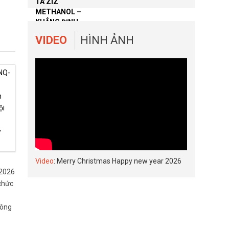
VIDEO
HÌNH ẢNH
Video
: Merry Christmas Happy new year 2026
2026
 chức
công