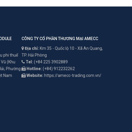
ODULE
CÔNG TY CỔ PHẦN THƯƠNG MẠI AMECC
Địa chỉ:
Km 35 - Quốc lộ 10 - Xã An Quang,
u phi thuế
TP. Hải Phòng
 Vũ (Khu
Tel:
(+84 225 3902889
 Hải, Phường
Hotline:
(+84) 912232262
iệt Nam
Website:
https://amecc-trading.com.vn/