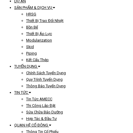
DỰ ÁN
SẢN PHẨM & DỊCH VỤ
HRSG
Thiết Bị Trao Đổi Nhiệt
Bồn Bể
Thiết Bị Áp Lực
Modularization
Skid
Piping
Kết Cấu Thép
TUYỂN DỤNG
Chính Sách Tuyển Dụng
Quy Trình Tuyển Dụng
Thông Báo Tuyển Dụng
TIN TỨC
Tin Tức AMECC
Thi Công Lắp Đặt
Sửa Chữa Bảo Dưỡng
Hợp Tác & Đầu Tư
QUAN HỆ CỔ ĐÔNG
Thông Tin Cổ Phiếu