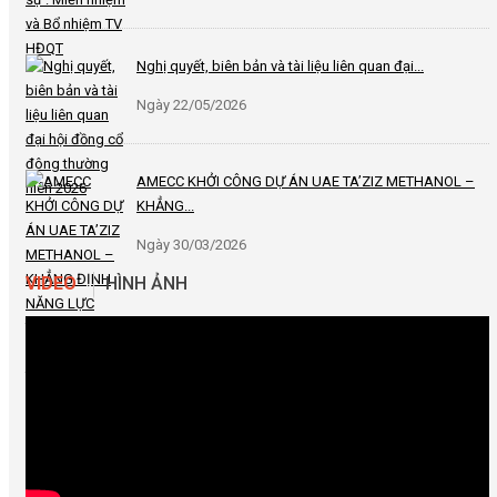
Nghị quyết, biên bản và tài liệu liên quan đại...
Ngày 22/05/2026
AMECC KHỞI CÔNG DỰ ÁN UAE TA’ZIZ METHANOL –
KHẲNG...
Ngày 30/03/2026
VIDEO
HÌNH ẢNH