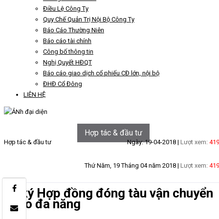
Điều Lệ Công Ty
Quy Chế Quản Trị Nội Bộ Công Ty
Báo Cáo Thường Niên
Báo cáo tài chính
Công bố thông tin
Nghị Quyết HĐQT
Báo cáo giao dịch cổ phiếu CĐ lớn, nội bộ
ĐHĐ Cổ Đông
LIÊN HỆ
Hợp tác & đầu tư
Hợp tác & đầu tư
Ngày: 19-04-2018 |
Lượt xem:
41
Thứ Năm, 19 Tháng 04 năm 2018 |
Lượt xem:
41
Lễ ký Hợp đồng đóng tàu vận chuyển
phao đa năng