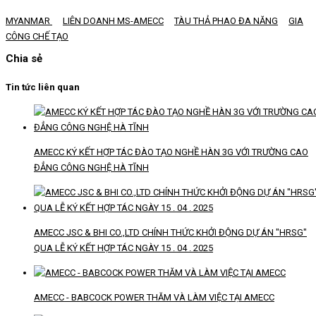
MYANMAR
LIÊN DOANH MS-AMECC
TÀU THẢ PHAO ĐA NĂNG
GIA
CÔNG CHẾ TẠO
Chia sẻ
Tin tức liên quan
AMECC KÝ KẾT HỢP TÁC ĐÀO TẠO NGHỀ HÀN 3G VỚI TRƯỜNG CAO
ĐẲNG CÔNG NGHỆ HÀ TĨNH
AMECC JSC & BHI CO.,LTD CHÍNH THỨC KHỞI ĐỘNG DỰ ÁN "HRSG"
QUA LỄ KÝ KẾT HỢP TÁC NGÀY 15 . 04 . 2025
AMECC - BABCOCK POWER THĂM VÀ LÀM VIỆC TẠI AMECC