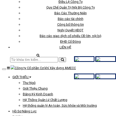
Điều Lệ Công Ty
Quy Chế Quản Trị Nội Bộ Công Ty
Báo Cáo Thường Niên
Báo cáo tài chính
Công bố thông tin
Nghị Quyết HĐQT
Báo cáo giao dịch cổ phiếu CĐ lớn, nội bộ
ĐHĐ Cổ Đông
LIÊN HỆ
GIỚI THIỆU
Thư Ngỏ
Giới Thiệu Chung
Đăng Ký Kinh Doanh
Hệ Thống Quản Lý Chất Lượng
Hệ thống quản lý An toàn, Sức khỏe và Môi trường
Hồ Sơ Năng Lực