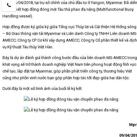
Ngày 06/04/2018, tại trụ sở chính của chủ đầu tư ở Yangon, Myanmar. Đã diễ
ra lễ ký kết hợp đồng đóng mới Tàu thả phao đa năng (Multifunctional Buoy
Handling vessel).
Hợp đồng được ký giữa ký giữa Tổng cục Thủy lợi và Cải thiện Hệ thống sông
– Bộ Giao thông vận tải Myanmar và Liên danh Công ty TNHH Liên doanh MS
AMECC; Công ty CP Cơ khí xây dựng AMECC; Công ty Cổ phần thiết kế và dịch
vụ Kỹ thuật Tàu thủy Việt Hàn.
Đây là dự án đánh giá thành công bước đầu của liên doanh MS-AMECC trong
khát vọng sẽ trở thành doanh nghiệp Việt Nam tiên phong hoạt động lĩnh vực
chế tạo, lắp đặt tại Myanmar, góp phần phát triển công ty, thương hiệu Việt
cũng như phồn vinh nước bạn góp phần hợp tác tốt đẹp giữa hai dân tộc.
Dưới đây là một số hình ảnh của buổi lễ ký kết.
Mpr
09/04/20