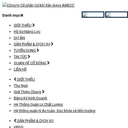
Danh mục
GIỚI THIỆU
Hồ Sơ Năng Lực
DỰ ÁN
SẢN PHẨM & DỊCH VỤ
TUYỂN DỤNG
TIN TỨC
QUAN HỆ CỔ ĐÔNG
LIÊN HỆ
GIỚI THIỆU
Thư Ngỏ
Giới Thiệu Chung
Đăng Ký Kinh Doanh
Hệ Thống Quản Lý Chất Lượng
Hệ thống quản lý An toàn, Sức khỏe và Môi trường
SẢN PHẨM & DỊCH VỤ
HRSG