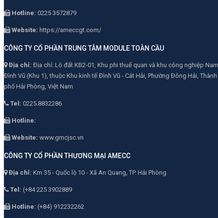
Hotline:
0225 3572879
Website:
https://ameccgt.com/
CÔNG TY CỔ PHẦN TRUNG TÂM MODULE TOÀN CẦU
Địa chỉ:
Địa chỉ: Lô đất KB2-01, Khu phi thuế quan và khu công nghiệp Na
Đình Vũ (Khu 1), thuộc Khu kinh tế Đình Vũ - Cát Hải, Phường Đông Hải, Thành
phố Hải Phòng, Việt Nam
Tel:
0225.8832286
Hotline:
Website:
www.gmcjsc.vn
CÔNG TY CỔ PHẦN THƯƠNG MẠI AMECC
Địa chỉ:
Km 35 - Quốc lộ 10 - Xã An Quang, TP. Hải Phòng
Tel:
(+84 225 3902889
Hotline:
(+84) 912232262