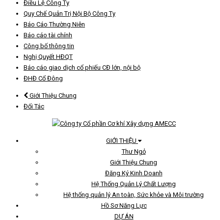
Điều Lệ Công Ty
Quy Chế Quản Trị Nội Bộ Công Ty
Báo Cáo Thường Niên
Báo cáo tài chính
Công bố thông tin
Nghị Quyết HĐQT
Báo cáo giao dịch cổ phiếu CĐ lớn, nội bộ
ĐHĐ Cổ Đông
Giới Thiệu Chung
Đối Tác
GIỚI THIỆU
Thư Ngỏ
Giới Thiệu Chung
Đăng Ký Kinh Doanh
Hệ Thống Quản Lý Chất Lượng
Hệ thống quản lý An toàn, Sức khỏe và Môi trường
Hồ Sơ Năng Lực
DỰ ÁN