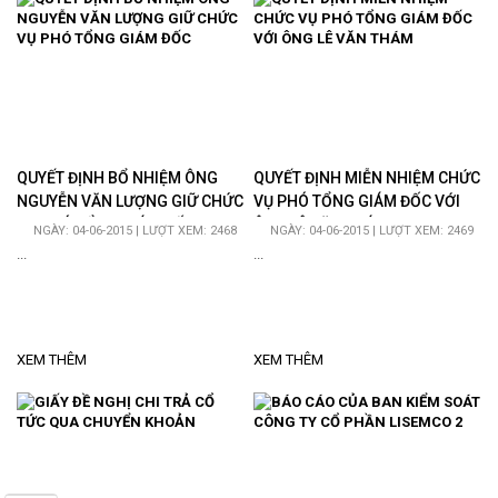
QUYẾT ĐỊNH BỔ NHIỆM ÔNG
QUYẾT ĐỊNH MIỄN NHIỆM CHỨC
NGUYỄN VĂN LƯỢNG GIỮ CHỨC
VỤ PHÓ TỔNG GIÁM ĐỐC VỚI
VỤ PHÓ TỔNG GIÁM ĐỐC
ÔNG LÊ VĂN THÁM
NGÀY: 04-06-2015 | LƯỢT XEM: 2468
NGÀY: 04-06-2015 | LƯỢT XEM: 2469
...
...
XEM THÊM
XEM THÊM