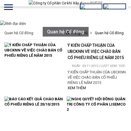
Quan hệ Cổ đông
Quan hệ Cổ đông
Trang chủ
Quan hệ Cổ đông
Ý KIẾN CHẤP THUẬN CỦA
UBCKNN VỀ VIỆC CHÀO BÁN
CỔ PHIẾU RIÊNG LẺ NĂM 2015
NGÀY: 03-11-2015 | LƯỢT XEM: 1031
Ý KIẾN CHẤP THUẬN CỦA UBCKNN
VỀ VIỆC CHÀO BÁN CỔ PHIẾU
RIÊNG LẺ NĂM 2015
XEM THÊM