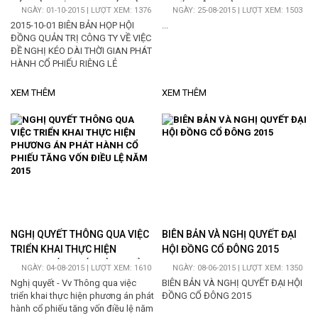
KÉO DÀI THỜI GIAN PHÁT HÀNH
PHIẾU RIÊNG LẺ
NGÀY: 01-10-2015 | LƯỢT XEM: 1376
NGÀY: 25-08-2015 | LƯỢT XEM: 1503
CỔ PHIẾU RIÊNG LẺ
2015-10-01 BIÊN BẢN HỌP HỘI
...
ĐỒNG QUẢN TRỊ CÔNG TY VỀ VIỆC
ĐỀ NGHỊ KÉO DÀI THỜI GIAN PHÁT
HÀNH CỔ PHIẾU RIÊNG LẺ
XEM THÊM
XEM THÊM
NGHỊ QUYẾT THÔNG QUA VIỆC
BIÊN BẢN VÀ NGHỊ QUYẾT ĐẠI
TRIỂN KHAI THỰC HIỆN
HỘI ĐỒNG CỔ ĐÔNG 2015
PHƯƠNG ÁN PHÁT HÀNH CỔ
NGÀY: 04-08-2015 | LƯỢT XEM: 1610
NGÀY: 08-06-2015 | LƯỢT XEM: 1350
PHIẾU TĂNG VỐN ĐIỀU LỆ NĂM
Nghị quyết - Vv Thông qua việc
BIÊN BẢN VÀ NGHỊ QUYẾT ĐẠI HỘI
2015
triển khai thực hiện phương án phát
ĐỒNG CỔ ĐÔNG 2015
hành cổ phiếu tăng vốn điều lệ năm