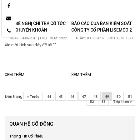
GIẤY ĐỀ NGHỊ CHI TRẢ CỔ TỨC
BÁO CÁO CỦA BAN KIỂM SOÁT
QUA CHUYỂN KHOẢN
CÔNG TY CỔ PHẦN LISEMCO 2
NGÀY: 04-06-2015 | LƯỢT XEM: 2922
NGÀY: 03-06-2015 | LƯỢT XEM: 1571
Xin mời kích vào đây để tải "" ...
...
XEM THÊM
XEM THÊM
Đến trang
< Trước
44
45
46
47
48
49
50
51
52
53
Tiếp theo >
QUAN HỆ CỔ ĐÔNG
Thông Tin Cổ Phiếu