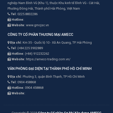
nghiệp Nam Đình Vũ (Khu 1), thuộc Khu kinh tế Đình Vũ - Cát Hải,
Phường Đông Hải, Thành phố Hải Phòng, Việt Nam
Tel:
0225.8832286
Hotline:
Website:
www.gmcjsc.vn
CÔNG TY CỔ PHẦN THƯƠNG MẠI AMECC
Địa chỉ:
Km 35 - Quốc lộ 10 - Xã An Quang, TP. Hải Phòng
Tel:
(+84 225 3902889
Hotline:
(+84) 912232262
Website:
https://amecc-trading.com.vn/
VĂN PHÒNG ĐẠI DIỆN TẠI THÀNH PHỐ HỒ CHÍ MINH
Địa chỉ:
Phường 3, quận Bình Thạnh, TP Hồ Chí Minh
Tel:
0904 458868
Hotline:
0904 458868
Website:
Copyright © 2018
Công ty Cổ phần Cơ khí Xây dựng AMECC