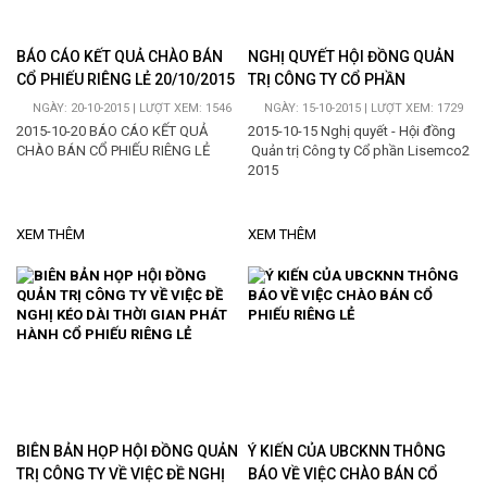
BÁO CÁO KẾT QUẢ CHÀO BÁN
NGHỊ QUYẾT HỘI ĐỒNG QUẢN
CỔ PHIẾU RIÊNG LẺ 20/10/2015
TRỊ CÔNG TY CỔ PHẦN
LISEMCO 2
NGÀY: 20-10-2015 | LƯỢT XEM: 1546
NGÀY: 15-10-2015 | LƯỢT XEM: 1729
2015-10-20 BÁO CÁO KẾT QUẢ
2015-10-15 Nghị quyết - Hội đồng
CHÀO BÁN CỔ PHIẾU RIÊNG LẺ
Quản trị Công ty Cổ phần Lisemco2
2015
XEM THÊM
XEM THÊM
BIÊN BẢN HỌP HỘI ĐỒNG QUẢN
Ý KIẾN CỦA UBCKNN THÔNG
TRỊ CÔNG TY VỀ VIỆC ĐỀ NGHỊ
BÁO VỀ VIỆC CHÀO BÁN CỔ