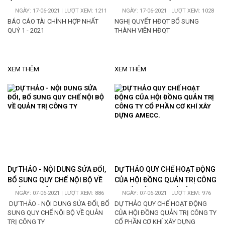
NGÀY: 17-06-2021 | LƯỢT XEM: 1211
NGÀY: 17-06-2021 | LƯỢT XEM: 1028
BÁO CÁO TÀI CHÍNH HỢP NHẤT
NGHỊ QUYẾT HĐQT BỔ SUNG
QUÝ 1 - 2021
THÀNH VIÊN HĐQT
XEM THÊM
XEM THÊM
DỰ THẢO - NỘI DUNG SỬA ĐỔI,
DỰ THẢO QUY CHẾ HOẠT ĐỘNG
BỔ SUNG QUY CHẾ NỘI BỘ VỀ
CỦA HỘI ĐỒNG QUẢN TRỊ CÔNG
QUẢN TRỊ CÔNG TY
TY CỔ PHẦN CƠ KHÍ XÂY DỰNG
NGÀY: 07-06-2021 | LƯỢT XEM: 886
NGÀY: 07-06-2021 | LƯỢT XEM: 976
AMECC.
DỰ THẢO - NỘI DUNG SỬA ĐỔI, BỔ
DỰ THẢO QUY CHẾ HOẠT ĐỘNG
SUNG QUY CHẾ NỘI BỘ VỀ QUẢN
CỦA HỘI ĐỒNG QUẢN TRỊ CÔNG TY
TRỊ CÔNG TY
CỔ PHẦN CƠ KHÍ XÂY DỰNG