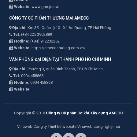
Website:
www.gmcjsc.vn
CÔNG TY CỔ PHẦN THƯƠNG MẠI AMECC
Địa chỉ:
Km 35 - Quốc lộ 10 - Xã An Quang, TP. Hải Phòng
Tel:
(+84 225 3902889
Hotline:
(+84) 912232262
Website:
https://amecc-trading.com.vn/
VĂN PHÒNG ĐẠI DIỆN TẠI THÀNH PHỐ HỒ CHÍ MINH
Địa chỉ:
Phường 3, quận Bình Thạnh, TP Hồ Chí Minh
Tel:
0904 458868
Hotline:
0904 458868
Website:
Copyright © 2018
Công ty Cổ phần Cơ khí Xây dựng AMECC
Vinaweb
:Công ty
Thiết kế website Vinaweb
công nghệ mới