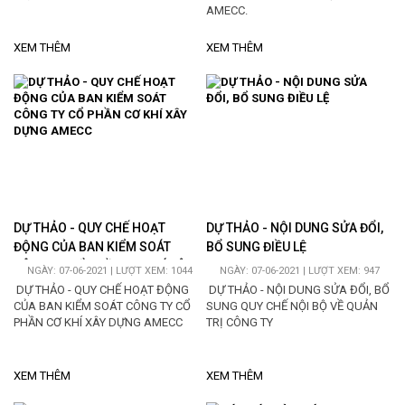
AMECC.
XEM THÊM
XEM THÊM
DỰ THẢO - QUY CHẾ HOẠT
DỰ THẢO - NỘI DUNG SỬA ĐỔI,
ĐỘNG CỦA BAN KIỂM SOÁT
BỔ SUNG ĐIỀU LỆ
CÔNG TY CỔ PHẦN CƠ KHÍ XÂY
NGÀY: 07-06-2021 | LƯỢT XEM: 1044
NGÀY: 07-06-2021 | LƯỢT XEM: 947
DỰNG AMECC
DỰ THẢO - QUY CHẾ HOẠT ĐỘNG
DỰ THẢO - NỘI DUNG SỬA ĐỔI, BỔ
CỦA BAN KIỂM SOÁT CÔNG TY CỔ
SUNG QUY CHẾ NỘI BỘ VỀ QUẢN
PHẦN CƠ KHÍ XÂY DỰNG AMECC
TRỊ CÔNG TY
XEM THÊM
XEM THÊM