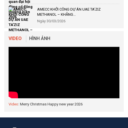
AMECC KHỞI CÔNG DỰ ÁN UAE TA’ZIZ
METHANOL – KHẲNG...
Ngày 30/03/2026
VIDEO
HÌNH ẢNH
Video
: Merry Christmas Happy new year 2026