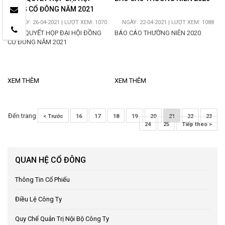
ĐỒNG CỔ ĐÔNG NĂM 2021
NGÀY: 26-04-2021 | LƯỢT XEM: 1070
NGÀY: 22-04-2021 | LƯỢT XEM: 1088
NGHỊ QUYẾT HỌP ĐẠI HỘI ĐỒNG
BÁO CÁO THƯỜNG NIÊN 2020
CỔ ĐÔNG NĂM 2021
XEM THÊM
XEM THÊM
Đến trang
< Trước
16
17
18
19
20
21
22
23
24
25
Tiếp theo >
QUAN HỆ CỔ ĐÔNG
Thông Tin Cổ Phiếu
Điều Lệ Công Ty
Quy Chế Quản Trị Nội Bộ Công Ty