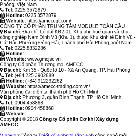
Phòng, Việt Nam
Tel:
0225 3572879
Hotline:
0225 3572879
Website:
https://ameccgt.com/
CÔNG TY CỔ PHẦN TRUNG TÂM MODULE TOÀN CẦU
Địa chỉ:
Địa chỉ: Lô đất KB2-01, Khu phi thuế quan và khu
công nghiệp Nam Đình Vũ (Khu 1), thuộc Khu kinh tế Đình Vũ -
Cát Hải, Phường Đông Hải, Thành phố Hải Phòng, Việt Nam
Tel:
0225.8832286
Hotline:
Website:
www.gmcjsc.vn
Công ty Cổ phần Thương mại AMECC
Địa chỉ:
Km 35 - Quốc lộ 10 - Xã An Quang, TP. Hải Phòng
Tel:
(+84 225 3902889
Hotline:
(+84) 912232262
Website:
https://amecc-trading.com.vn/
Văn phòng đại diện tại thành phố Hồ Chí Minh
Địa chỉ:
Phường 3, quận Bình Thạnh, TP Hồ Chí Minh
Tel:
0904 458868
Hotline:
0904 458868
Website:
Copyright © 2018
Công ty Cổ phần Cơ khí Xây dựng
AMECC
Vinaweb
:Công ty
Thiết kế website Vinaweb
công nghệ mới