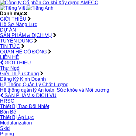
Danh mục
GIỚI THIỆU
Hồ Sơ Năng Lực
DỰ ÁN
SẢN PHẨM & DỊCH VỤ
TUYỂN DỤNG
TIN TỨC
QUAN HỆ CỔ ĐÔNG
LIÊN HỆ
GIỚI THIỆU
Thư Ngỏ
Giới Thiệu Chung
Đăng Ký Kinh Doanh
Hệ Thống Quản Lý Chất Lượng
Hệ thống quản lý An toàn, Sức khỏe và Môi trường
SẢN PHẨM & DỊCH VỤ
HRSG
Thiết Bị Trao Đổi Nhiệt
Bồn Bể
Thiết Bị Áp Lực
Modularization
Skid
Piping