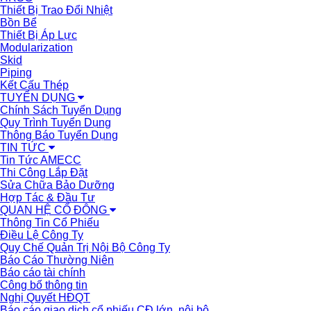
Thiết Bị Trao Đổi Nhiệt
Bồn Bể
Thiết Bị Áp Lực
Modularization
Skid
Piping
Kết Cấu Thép
TUYỂN DỤNG
Chính Sách Tuyển Dụng
Quy Trình Tuyển Dụng
Thông Báo Tuyển Dụng
TIN TỨC
Tin Tức AMECC
Thi Công Lắp Đặt
Sửa Chữa Bảo Dưỡng
Hợp Tác & Đầu Tư
QUAN HỆ CỔ ĐÔNG
Thông Tin Cổ Phiếu
Điều Lệ Công Ty
Quy Chế Quản Trị Nội Bộ Công Ty
Báo Cáo Thường Niên
Báo cáo tài chính
Công bố thông tin
Nghị Quyết HĐQT
Báo cáo giao dịch cổ phiếu CĐ lớn, nội bộ