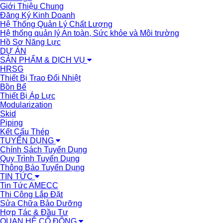
Giới Thiệu Chung
Đăng Ký Kinh Doanh
Hệ Thống Quản Lý Chất Lượng
Hệ thống quản lý An toàn, Sức khỏe và Môi trường
Hồ Sơ Năng Lực
DỰ ÁN
SẢN PHẨM & DỊCH VỤ
HRSG
Thiết Bị Trao Đổi Nhiệt
Bồn Bể
Thiết Bị Áp Lực
Modularization
Skid
Piping
Kết Cấu Thép
TUYỂN DỤNG
Chính Sách Tuyển Dụng
Quy Trình Tuyển Dụng
Thông Báo Tuyển Dụng
TIN TỨC
Tin Tức AMECC
Thi Công Lắp Đặt
Sửa Chữa Bảo Dưỡng
Hợp Tác & Đầu Tư
QUAN HỆ CỔ ĐÔNG