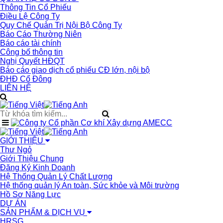
Thông Tin Cổ Phiếu
Điều Lệ Công Ty
Quy Chế Quản Trị Nội Bộ Công Ty
Báo Cáo Thường Niên
Báo cáo tài chính
Công bố thông tin
Nghị Quyết HĐQT
Báo cáo giao dịch cổ phiếu CĐ lớn, nội bộ
ĐHĐ Cổ Đông
LIÊN HỆ
GIỚI THIỆU
Thư Ngỏ
Giới Thiệu Chung
Đăng Ký Kinh Doanh
Hệ Thống Quản Lý Chất Lượng
Hệ thống quản lý An toàn, Sức khỏe và Môi trường
Hồ Sơ Năng Lực
DỰ ÁN
SẢN PHẨM & DỊCH VỤ
HRSG