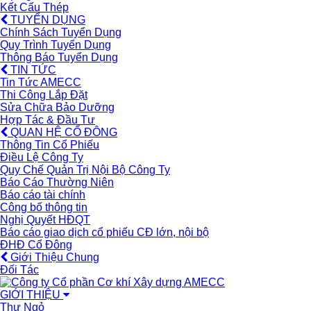
Kết Cấu Thép
TUYỂN DỤNG
Chính Sách Tuyển Dụng
Quy Trình Tuyển Dụng
Thông Báo Tuyển Dụng
TIN TỨC
Tin Tức AMECC
Thi Công Lắp Đặt
Sửa Chữa Bảo Dưỡng
Hợp Tác & Đầu Tư
QUAN HỆ CỔ ĐÔNG
Thông Tin Cổ Phiếu
Điều Lệ Công Ty
Quy Chế Quản Trị Nội Bộ Công Ty
Báo Cáo Thường Niên
Báo cáo tài chính
Công bố thông tin
Nghị Quyết HĐQT
Báo cáo giao dịch cổ phiếu CĐ lớn, nội bộ
ĐHĐ Cổ Đông
Giới Thiệu Chung
Đối Tác
GIỚI THIỆU
Thư Ngỏ