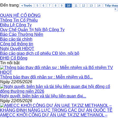
Đến trang
< Trước
5
6
7
8
9
10
11
12
13
14
Tiếp theo
>
QUAN HỆ CỔ ĐÔNG
Thông Tin Cổ Phiếu
Điều Lệ Công Ty
Quy Chế Quản Trị Nội Bộ Công Ty
Báo Cáo Thường Niên
Báo cáo tài chính
Công bố thông tin
Nghị Quyết HĐQT
Báo cáo giao dịch cổ phiếu CĐ lớn, nội bộ
ĐHĐ Cổ Đông
Tin nổi bật
Thông báo thay đổi nhân sự : Miễn nhiệm và Bổ...
Ngày 22/05/2026
Nghị quyết, biên bản và tài liệu liên quan đại...
Ngày 22/05/2026
AMECC KHỞI CÔNG DỰ ÁN UAE TA’ZIZ METHANOL –